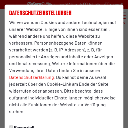
Fanshop
Tickets
Jobbörse
Fanwelt
Datenschutzeinstellungen
Wir verwenden Cookies und andere Technologien auf
Menü
unserer Website. Einige von ihnen sind essenziell,
während andere uns helfen, diese Website zu
verbessern. Personenbezogene Daten können
verarbeitet werden (z. B. IP-Adressen), z. B. für
personalisierte Anzeigen und Inhalte oder Anzeigen-
und Inhaltsmessung. Weitere Informationen über die
Verwendung Ihrer Daten finden Sie in unserer
Datenschutzerklärung
. Du kannst deine Auswahl
Streitigkeiten innerhalb des Vereins, insbesondere unter
jederzeit über den Cookie-Link am Ende der Seite
Vereinsmitgliedern sowie zwischen Mitgliedern und dem
widerrufen oder anpassen. Bitte beachte, dass
Verein, sollen vereinsintern geregelt und ggf. geahndet
aufgrund individueller Einstellungen möglicherweise
werden. Dies betrifft insbesondere alle Formen von
nicht alle Funktionen der Website zur Verfügung
unsportlichem Verhalten, Verstößen gegen die
stehen.
Vereinssatzung oder der Anfechtung von Entscheidungen
des Vorstandes, Aufsichtsrates oder der
Mitgliederversammlung. Der Ehrenrat übernimmt dabei in
Essenziell