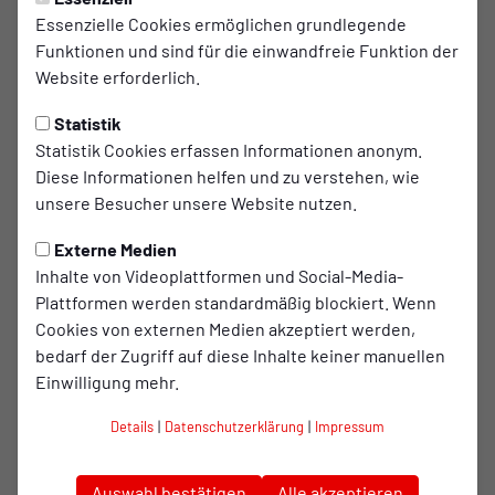
erster Instanz vermittelnd die Rolle des Moderators
Essenzielle Cookies ermöglichen grundlegende
zwischen den Streitparteien. Als letzte Möglichkeit kann
Funktionen und sind für die einwandfreie Funktion der
der Ehrenrat Entscheidungen und Beschlüsse formulieren,
Website erforderlich.
die bindend sind.
Statistik
Statistik Cookies erfassen Informationen anonym.
Der Ehrenrat kann dabei auf Antrag einzelner Mitglieder
Diese Informationen helfen und zu verstehen, wie
bzw. anderer Vereinsorgane oder von sich aus tätig
unsere Besucher unsere Website nutzen.
werden. Er besteht laut Satzung aus fünf Mitgliedern, die
über 30 Jahre alt sind und seit mindestens fünf Jahren
Externe Medien
dem Verein angehören müssen.
Inhalte von Videoplattformen und Social-Media-
Plattformen werden standardmäßig blockiert. Wenn
Die gewählten Mitglieder des Ehrenrates der
Cookies von externen Medien akzeptiert werden,
Mitgliederversammlung vom 20. Januar 2025: Wolfgang
bedarf der Zugriff auf diese Inhalte keiner manuellen
Feldmann (Vorsitzender), Jochen Füten, Hermann Wilbertz,
Einwilligung mehr.
Jochen Klapheck, Jürgen Jäger.
Details
|
Datenschutzerklärung
|
Impressum
Ehrenrat
Auswahl bestätigen
Alle akzeptieren