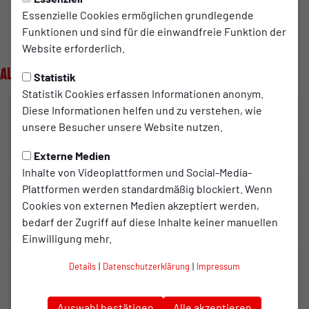
Weiß Oberhausen e.V.!
Essenzielle Cookies ermöglichen grundlegende
Funktionen und sind für die einwandfreie Funktion der
Website erforderlich.
Alle Infos zur rot-weißen Mitgliedschaft!
Alle Mitglieder-News
Statistik
Statistik Cookies erfassen Informationen anonym.
MITGLIEDER
Diese Informationen helfen und zu verstehen, wie
Sommerausgabe des
unsere Besucher unsere Website nutzen.
Mitgliedermagazins erschienen
Externe Medien
25.09.2025
Inhalte von Videoplattformen und Social-Media-
MITGLIEDER
Plattformen werden standardmäßig blockiert. Wenn
1.904-Mitglieder-Marke
Cookies von externen Medien akzeptiert werden,
geknackt
bedarf der Zugriff auf diese Inhalte keiner manuellen
23.03.2025
Einwilligung mehr.
MITGLIEDER
Details
|
Datenschutzerklärung
|
Impressum
Jetzt Mitglied werden - Noch
vier bis 1.904!
Auswahl bestätigen
Alle akzeptieren
13.02.2025