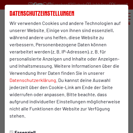
Fanshop
Tickets
Jobbörse
Fanwelt
Datenschutzeinstellungen
Wir verwenden Cookies und andere Technologien auf
Menü
unserer Website. Einige von ihnen sind essenziell,
während andere uns helfen, diese Website zu
verbessern. Personenbezogene Daten können
verarbeitet werden (z. B. IP-Adressen), z. B. für
personalisierte Anzeigen und Inhalte oder Anzeigen-
und Inhaltsmessung. Weitere Informationen über die
Verwendung Ihrer Daten finden Sie in unserer
Datenschutzerklärung
. Du kannst deine Auswahl
Bekenne dich zum Kleeblatt!
jederzeit über den Cookie-Link am Ende der Seite
Die Tradition des SC Rot-Weiß Oberhausen lebt seit dem 18.
widerrufen oder anpassen. Bitte beachte, dass
Dezember 1904 und wird bis heute durch das Ruhrgebiet
aufgrund individueller Einstellungen möglicherweise
und die ganze Republik weitergetragen. Du möchtest dich
nicht alle Funktionen der Website zur Verfügung
in ganz besonderer Weise zu unserem Verein bekennen
stehen.
und zeigen, dass rot-weißes Blut durch deine Adern fließt?
Dann werde jetzt Mitglied des traditionsreichen SC Rot-
Essenziell