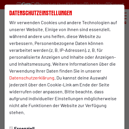
Kleeblatt Shop
Tickets
Jobbörse
Fanwelt
Datenschutzeinstellungen
Wir verwenden Cookies und andere Technologien auf
Menü
unserer Website. Einige von ihnen sind essenziell,
während andere uns helfen, diese Website zu
verbessern. Personenbezogene Daten können
verarbeitet werden (z. B. IP-Adressen), z. B. für
personalisierte Anzeigen und Inhalte oder Anzeigen-
und Inhaltsmessung. Weitere Informationen über die
Verwendung Ihrer Daten finden Sie in unserer
Datenschutzerklärung
. Du kannst deine Auswahl
Rot-Weiß Oberhausen bespielt ein breites Spektrum an
jederzeit über den Cookie-Link am Ende der Seite
Social-Media-Kanälen und bietet somit allen Fans eine
widerrufen oder anpassen. Bitte beachte, dass
große Auswahl um keine News zu verpassen. Im Folgenden
aufgrund individueller Einstellungen möglicherweise
sind diese mit den direkten Verlinkungen in die Kanäle
nicht alle Funktionen der Website zur Verfügung
aufgelistet.
stehen.
RWO-App
Essenziell