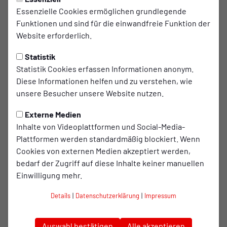
Die eigene RWO-App ist ein Muss für jeden Fan. Per Push-
Essenzielle Cookies ermöglichen grundlegende
Nachricht gibt es alle wichtigen News direkt auf das Handy.
Funktionen und sind für die einwandfreie Funktion der
An Spieltagen informiert der exklusive Liveticker über alle
Website erforderlich.
Geschehnisse auf dem Rasen.
Statistik
Statistik Cookies erfassen Informationen anonym.
Download für iOS
Diese Informationen helfen und zu verstehen, wie
unsere Besucher unsere Website nutzen.
Download für Android
Externe Medien
Inhalte von Videoplattformen und Social-Media-
Plattformen werden standardmäßig blockiert. Wenn
Cookies von externen Medien akzeptiert werden,
bedarf der Zugriff auf diese Inhalte keiner manuellen
Einwilligung mehr.
Details
|
Datenschutzerklärung
|
Impressum
Auswahl bestätigen
Alle akzeptieren