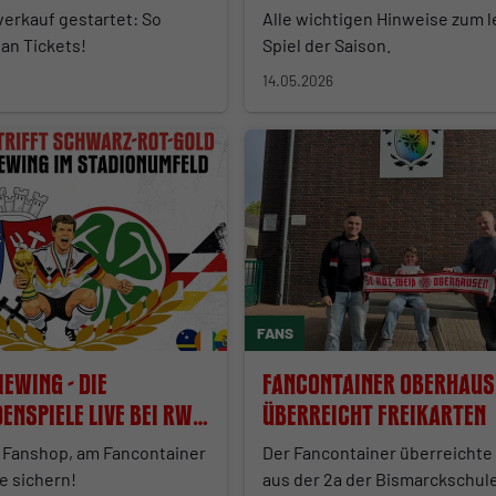
verkauf gestartet: So
Alle wichtigen Hinweise zum l
an Tickets!
Spiel der Saison.
14.05.2026
FANS
iewing - die
Fancontainer Oberhaus
enspiele live bei RWO
überreicht Freikarten
m Fanshop, am Fancontainer
Der Fancontainer überreichte
e sichern!
aus der 2a der Bismarckschul