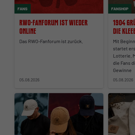
FANS
FANSHOP
RWO-Fanforum ist wieder
1904 Grü
online
Die Klee
startet
Das RWO-Fanforum ist zurück.
Mit Beginn
startet er
Lotterie. 
die Fans d
Gewinne
05.08.2026
05.08.2026