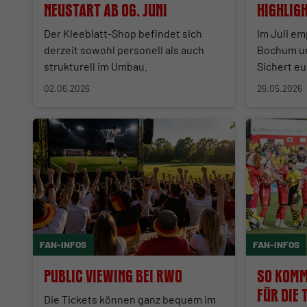
Neustart ab 06. Juni
Highligh
Der Kleeblatt-Shop befindet sich
Im Juli e
derzeit sowohl personell als auch
Bochum un
strukturell im Umbau.
Sichert eu
02.06.2026
26.05.2026
FAN-INFOS
FAN-INFOS
Public Viewing bei RWO
So komm
für die 
Die Tickets können ganz bequem im