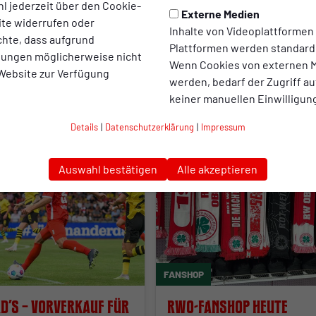
l jederzeit über den Cookie-
ttshop
die zweite Runde
Externe Medien
ite widerrufen oder
Inhalte von Videoplattformen
chte, dass aufgrund
uss wird neben einigen
Der Abverkauf geht nach ein
Plattformen werden standard
llungen möglicherweise nicht
dukten auch die räumliche
großen Zuspruch in die zweit
Wenn Cookies von externen M
 Website zur Verfügung
g des Kleeblattshops nicht
Runde.
werden, bedarf der Zugriff au
rkennen sein.
keiner manuellen Einwilligun
08.06.2026
Details
|
Datenschutzerklärung
|
Impressum
Auswahl bestätigen
Alle akzeptieren
FANSHOP
d’s – Vorverkauf für
RWO-Fanshop heute