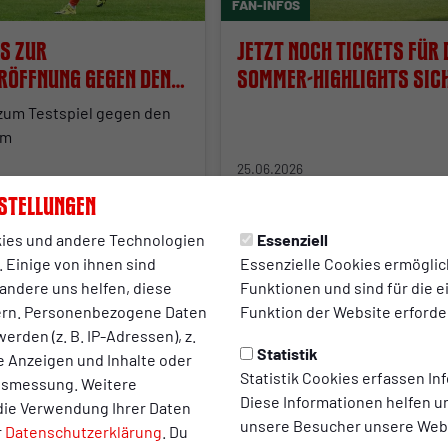
FAN-INFOS
os zur
Jetzt noch Tickets für 
röffnung gegen den
Sommer-Highlights sic
hum
 zum Testspiel gegen den
um
25.06.2026
stellungen
ies und andere Technologien
Essenziell
 Einige von ihnen sind
Essenzielle Cookies ermögli
andere uns helfen, diese
Funktionen und sind für die 
ern. Personenbezogene Daten
Funktion der Website erforder
erden (z. B. IP-Adressen), z.
Statistik
te Anzeigen und Inhalte oder
Statistik Cookies erfassen I
ltsmessung. Weitere
FANSHOP
Diese Informationen helfen u
die Verwendung Ihrer Daten
unsere Besucher unsere Webs
r
Datenschutzerklärung
. Du
 Umbaumaßnahmen im
Fanshop-Abverkauf geht