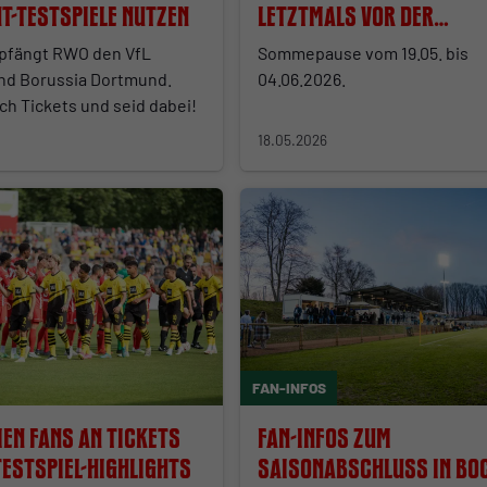
t-Testspiele nutzen
letztmals vor der
Sommerpause geöffnet
mpfängt RWO den VfL
Sommepause vom 19.05. bis
d Borussia Dortmund.
04.06.2026.
ch Tickets und seid dabei!
18.05.2026
FAN-INFOS
en Fans an Tickets
Fan-Infos Zum
Testspiel-Highlights
Saisonabschluss in Bo