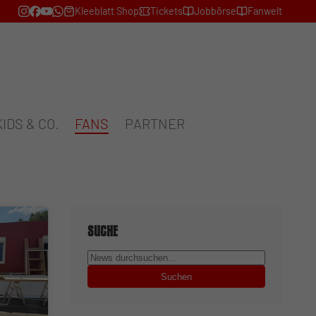
Kleeblatt Shop
Tickets
Jobbörse
Fanwelt
KIDS & CO.
FANS
PARTNER
Suche
Suchen