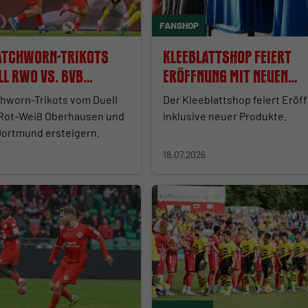
FANSHOP
atchworn-Trikots
Kleeblattshop feiert
ll RWO vs. BVB
Eröffnung mit neuen
ern
Produkten
chworn-Trikots vom Duell
Der Kleeblattshop feiert Eröf
Rot-Weiß Oberhausen und
inklusive neuer Produkte.
Dortmund ersteigern.
18.07.2026