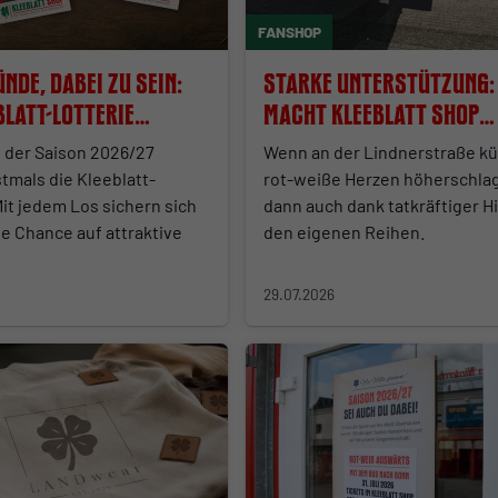
FANSHOP
nde, dabei zu sein:
Starke Unterstützung:
blatt-Lotterie
macht Kleeblatt Shop
möglich
 der Saison 2026/27
Wenn an der Lindnerstraße kü
stmals die Kleeblatt-
rot-weiße Herzen höherschla
Mit jedem Los sichern sich
dann auch dank tatkräftiger Hi
ie Chance auf attraktive
den eigenen Reihen.
29.07.2026