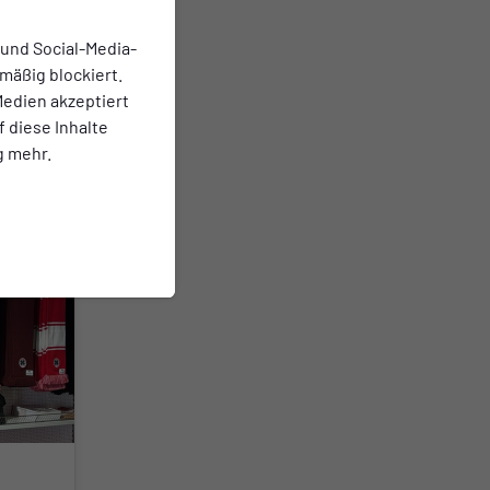
 und Social-Media-
em
mäßig blockiert.
e
edien akzeptiert
f diese Inhalte
g mehr.