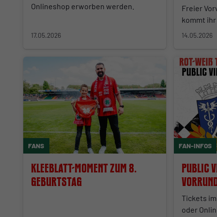
Onlineshop erworben werden.
Freier Vor
kommt ihr 
17.05.2026
14.05.2026
FANS
FAN-INFOS
Kleeblatt-Moment zum 8.
Public V
Geburtstag
Vorrund
erleben
Tickets i
oder Onlin