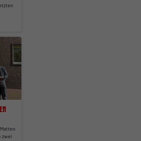
etzten
en
 Matteo
e zwei