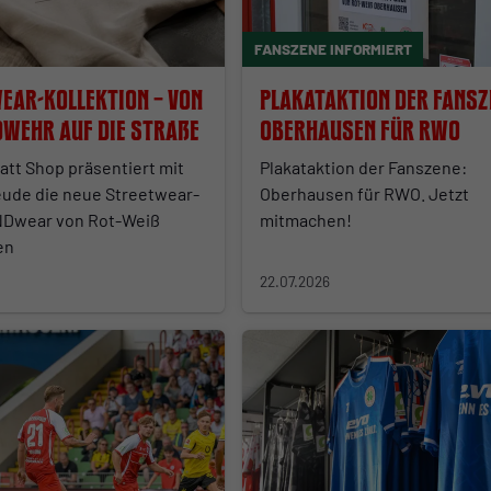
FANSZENE INFORMIERT
ear-Kollektion – Von
Plakataktion der Fansz
dwehr auf die Straße
Oberhausen für RWO
att Shop präsentiert mit
Plakataktion der Fanszene:
eude die neue Streetwear-
Oberhausen für RWO. Jetzt
Dwear von Rot-Weiß
mitmachen!
en
22.07.2026