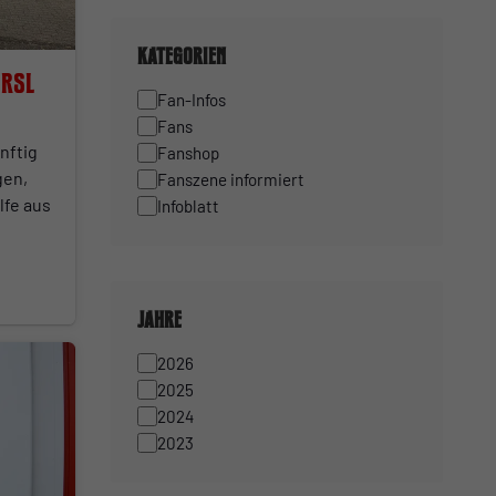
Kategorien
 RSL
Fan-Infos
Fans
nftig
Fanshop
gen,
Fanszene informiert
lfe aus
Infoblatt
Jahre
2026
2025
2024
2023