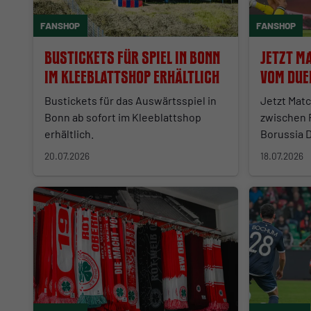
FANSHOP
FANSHOP
Bustickets für Spiel in Bonn
Jetzt M
im Kleeblattshop erhältlich
vom Due
ersteig
Bustickets für das Auswärtsspiel in
Jetzt Mat
Bonn ab sofort im Kleeblattshop
zwischen 
erhältlich.
Borussia 
20.07.2026
18.07.2026