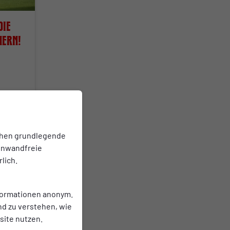
die
hern!
chen grundlegende
einwandfreie
lich.
nformationen anonym.
nd zu verstehen, wie
ite nutzen.
 in