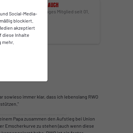
Stephan Bauch
Lebenslanges Mitglied seit 01.
 und Social-Media-
März 2025
mäßig blockiert.
edien akzeptiert
f diese Inhalte
g mehr.
war sowieso immer klar, dass ich lebenslang RWO
rstützen."
 meinem Papa zusammen den Aufstieg bei Union
in der Emscherkurve zu stehen (auch wenn diese
t kennengelernt habe. RWO ist ein fester