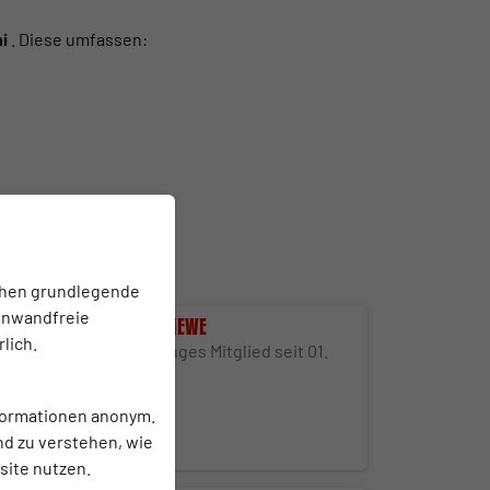
i
. Diese umfassen:
chen grundlegende
einwandfreie
Fabian Stiewe
lich.
Lebenslanges Mitglied seit 01.
März 2025
nformationen anonym.
nd zu verstehen, wie
ite nutzen.