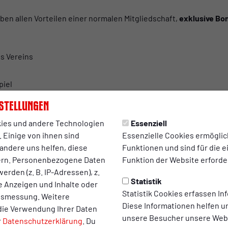
ben allen Vorteilen einer normalen Mitgliedschaft,
exklusive Bon
s Vereins
piel
rrhein
stellungen
Jetzt lebenslanges RWO-Mitglied werden!
ies und andere Technologien
Essenziell
 Einige von ihnen sind
Essenzielle Cookies ermögli
andere uns helfen, diese
Funktionen und sind für die 
Marcel Sroka
ern. Personenbezogene Daten
Funktion der Website erforder
Lebenslanges Mitglied seit 01.
Februar 2025
erden (z. B. IP-Adressen), z.
Statistik
te Anzeigen und Inhalte oder
Statistik Cookies erfassen I
ltsmessung. Weitere
Diese Informationen helfen u
die Verwendung Ihrer Daten
unsere Besucher unsere Webs
r
Datenschutzerklärung
. Du