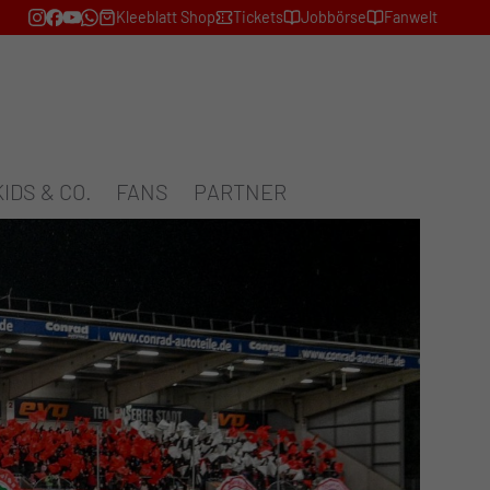
Kleeblatt Shop
Tickets
Jobbörse
Fanwelt
KIDS & CO.
FANS
PARTNER