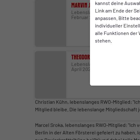
kannst deine Auswah
Marvin Jörgensen
Link am Ende der Se
Lebenslanges Mitglied seit 01.
Februar 2025
anpassen. Bitte bea
individueller Einste
alle Funktionen der
stehen.
Theodor Caro
Lebenslanges Mitglied seit 01.
April 2025
Christian Kühn, lebenslanges RWO-Mitglied: "Ic
Mitglied bleibe. Die lebenslange Mitgliedschaft 
Marcel Sroka, lebenslanges RWO-Mitglied: "Ich
Berlin in der Alten Försterei gefeiert zu haben
nun Revierkrafttribüne heißt) und dabei tolle M