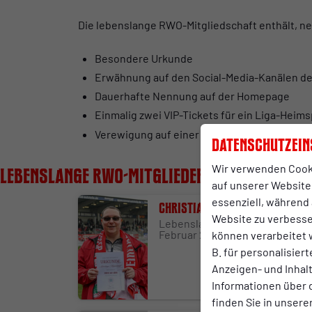
Die lebenslange RWO-Mitgliedschaft enthält, ne
Besondere Urkunde
Erwähnung auf den Social-Media-Kanälen de
Dauerhafte Nennung auf der Homepage
Einmalig zwei VIP-Tickets für ein Liga-Heims
Verewigung auf einer Tafel im Stadion Niede
Datenschutzein
Wir verwenden Cook
Lebenslange RWO-Mitglieder
auf unserer Website.
essenziell, während 
Christian Kühn
Website zu verbess
Lebenslanges Mitglied seit 01.
Februar 2025
können verarbeitet w
B. für personalisier
Anzeigen- und Inha
Informationen über 
finden Sie in unsere