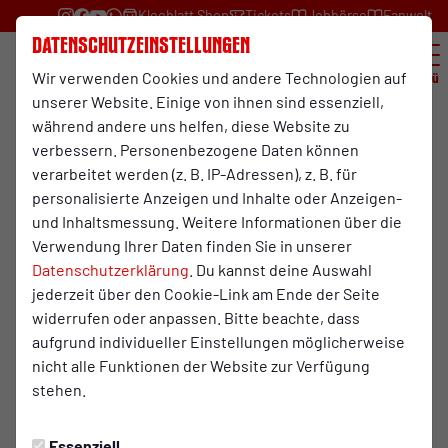
Kleeblatt Shop
Tickets
Jobbörse
Fanwelt
Datenschutzeinstellungen
Wir verwenden Cookies und andere Technologien auf
Menü
unserer Website. Einige von ihnen sind essenziell,
während andere uns helfen, diese Website zu
verbessern. Personenbezogene Daten können
verarbeitet werden (z. B. IP-Adressen), z. B. für
personalisierte Anzeigen und Inhalte oder Anzeigen-
und Inhaltsmessung. Weitere Informationen über die
Verwendung Ihrer Daten finden Sie in unserer
Datenschutzerklärung
. Du kannst deine Auswahl
jederzeit über den Cookie-Link am Ende der Seite
widerrufen oder anpassen. Bitte beachte, dass
Volksbank Rhein-Ruhr Profi-Camp
aufgrund individueller Einstellungen möglicherweise
nicht alle Funktionen der Website zur Verfügung
Im Profi-Camp trainiert dein Kind drei Tage lang unter
stehen.
professionellen Bedingungen im RWO-
Nachwuchszentrum, direkt gegenüber vom Stadion
Niederrhein - der Heimstätte von RWO!
Essenziell