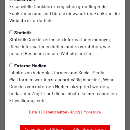
Essenzielle Cookies ermöglichen grundlegende
Leistungen
Funktionen und sind für die einwandfreie Funktion der
Website erforderlich.
Training und Betreuung durch lizensierte Trainer aus
dem RWO-Nachwuchszentrum und einem DFB-
Statistik
Fußballlehrer
Statistik Cookies erfassen Informationen anonym.
Mittagessen und Getränke an allen drei Tagen inklusive
Diese Informationen helfen und zu verstehen, wie
RWO-Trikotset (Trikot, Hose, Stutzen)
unsere Besucher unsere Website nutzen.
Altersgerechte Gruppen: Wir teilen die Kinder in kleine
Externe Medien
Gruppen ein, damit jeder optimal gefördert wird
Inhalte von Videoplattformen und Social-Media-
Wertevermittlung: Fairplay, Teamgeist und Respekt
Plattformen werden standardmäßig blockiert. Wenn
sind bei uns genauso wichtig wie Tore und Dribblings
Cookies von externen Medien akzeptiert werden,
Teilnehmerurkunde
bedarf der Zugriff auf diese Inhalte keiner manuellen
Besuch der 1. Mannschaft inklusive Autogrammstunde
Einwilligung mehr.
kleine Stadionführung
Details
|
Datenschutzerklärung
|
Impressum
2 Freikarten für ein Meisterschaftsspiel der Kleeblätter
im Stadion Niederrhein
Auswahl bestätigen
Alle akzeptieren