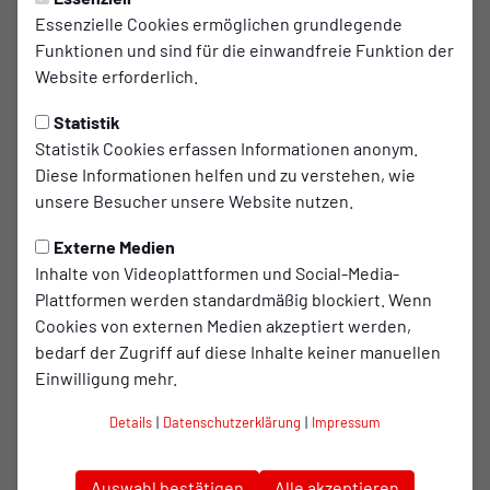
your own or together with your friends and teammates.
Essenzielle Cookies ermöglichen grundlegende
Funktionen und sind für die einwandfreie Funktion der
Take part in unique hands-on experiences, including:
Website erforderlich.
Sports and parkour
Statistik
Team challenges
Statistik Cookies erfassen Informationen anonym.
Self-defence and personal safety
Diese Informationen helfen und zu verstehen, wie
unsere Besucher unsere Website nutzen.
Creative workshops
And many more exciting activities
Externe Medien
You can easily apply for your
1904 Youth Pass
, including
Inhalte von Videoplattformen und Social-Media-
with the
MYCARD
.
Plattformen werden standardmäßig blockiert. Wenn
Cookies von externen Medien akzeptiert werden,
Meet new people, discover your strengths, and become
bedarf der Zugriff auf diese Inhalte keiner manuellen
part of the red-and-white community!
Einwilligung mehr.
The Highlight: Your Season Ticket for Every Home
Details
|
Datenschutzerklärung
|
Impressum
Match
Auswahl bestätigen
Alle akzeptieren