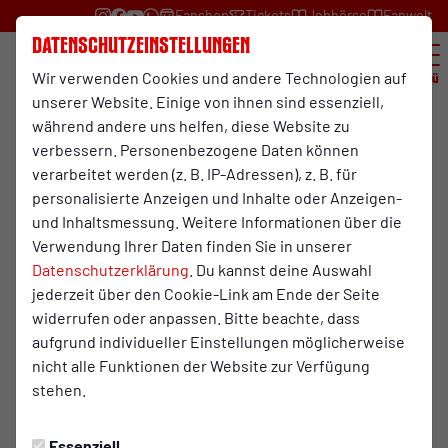
Fanshop
Tickets
Jobbörse
Fanwelt
Datenschutzeinstellungen
Wir verwenden Cookies und andere Technologien auf
Menü
unserer Website. Einige von ihnen sind essenziell,
während andere uns helfen, diese Website zu
verbessern. Personenbezogene Daten können
verarbeitet werden (z. B. IP-Adressen), z. B. für
personalisierte Anzeigen und Inhalte oder Anzeigen-
und Inhaltsmessung. Weitere Informationen über die
Verwendung Ihrer Daten finden Sie in unserer
Datenschutzerklärung
. Du kannst deine Auswahl
jederzeit über den Cookie-Link am Ende der Seite
Your Pass to New Experiences –
widerrufen oder anpassen. Bitte beachte, dass
The 1904 Youth Pass
aufgrund individueller Einstellungen möglicherweise
nicht alle Funktionen der Website zur Verfügung
stehen.
With your
1904 Youth Pass
, you can enjoy exciting
workshops, activities, and events throughout the year – on
Essenziell