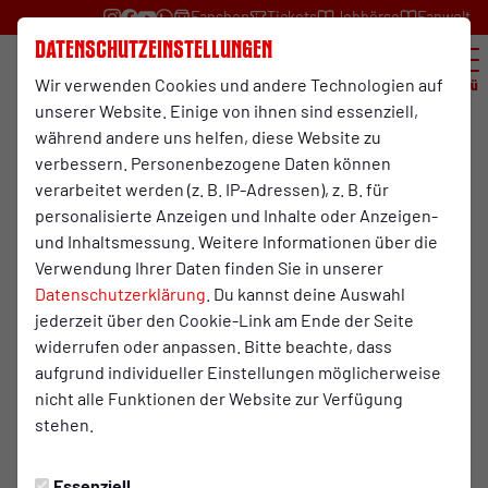
Fanshop
Tickets
Jobbörse
Fanwelt
Datenschutzeinstellungen
Wir verwenden Cookies und andere Technologien auf
Menü
unserer Website. Einige von ihnen sind essenziell,
während andere uns helfen, diese Website zu
verbessern. Personenbezogene Daten können
Ergebnisse online
verarbeitet werden (z. B. IP-Adressen), z. B. für
personalisierte Anzeigen und Inhalte oder Anzeigen-
und Inhaltsmessung. Weitere Informationen über die
Die Ergebnisse des 1. Oberhausener Kleeblatt-Laufs sind
Verwendung Ihrer Daten finden Sie in unserer
online
Datenschutzerklärung
. Du kannst deine Auswahl
jederzeit über den Cookie-Link am Ende der Seite
Ergebnisse 1. Oberhausener Kleeblatt-Lauf
widerrufen oder anpassen. Bitte beachte, dass
Wichtige Informationen aufgrund der hohen
aufgrund individueller Einstellungen möglicherweise
Temperaturen
nicht alle Funktionen der Website zur Verfügung
stehen.
Da für den Veranstaltungstag hohe Temperaturen
vorhergesagt sind, haben wir einige Anpassungen
Essenziell