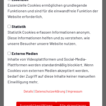
vorgenommen, um eure Sicherheit und euer Wohlbefinden
Essenzielle Cookies ermöglichen grundlegende
bestmöglich zu gewährleisten.
Funktionen und sind für die einwandfreie Funktion der
Website erforderlich.
Das haben wir angepasst:
Statistik
Die Streckenlänge wurde von 7,8 km auf 5,9 km
Statistik Cookies erfassen Informationen anonym.
verkürzt
, um das Risiko einer Überhitzung und
Diese Informationen helfen und zu verstehen, wie
gesundheitlicher Zwischenfälle zu reduzieren.
unsere Besucher unsere Website nutzen.
Entlang der gesamten Strecke stehen ausreichend
Externe Medien
Verpflegungs- und Abkühlungsstationen
(unter
Inhalte von Videoplattformen und Social-Media-
anderem mit Wasser, Schwämmen und Duschen) zur
Plattformen werden standardmäßig blockiert. Wenn
Verfügung, damit ihr euch ausreichend erfrischen
Cookies von externen Medien akzeptiert werden,
könnt. Den angepassten Streckenverlauf mit allen
bedarf der Zugriff auf diese Inhalte keiner manuellen
Verpflegungs- und Abkühlungsstationen findet ihr in
Einwilligung mehr.
der beigefügten Präsentation.
Für alle Teilnehmenden der Feuerwehr gilt:
Es ist euch
Details
|
Datenschutzerklärung
|
Impressum
freigestellt, in welchem Umfang ihr eure
Feuerwehrschutzkleidung während des Laufs tragen
möchtet. Bitte entscheidet dies eigenverantwortlich
Auswahl bestätigen
Alle akzeptieren