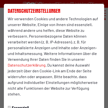
Fanshop
Tickets
Jobbörse
Fanwelt
Datenschutzeinstellungen
Wir verwenden Cookies und andere Technologien auf
Menü
unserer Website. Einige von ihnen sind essenziell,
während andere uns helfen, diese Website zu
verbessern. Personenbezogene Daten können
verarbeitet werden (z. B. IP-Adressen), z. B. für
personalisierte Anzeigen und Inhalte oder Anzeigen-
und Inhaltsmessung. Weitere Informationen über die
Verwendung Ihrer Daten finden Sie in unserer
Datenschutzerklärung
. Du kannst deine Auswahl
Das Casino
jederzeit über den Cookie-Link am Ende der Seite
Der exklusive Logen-Bereich bietet von 1,5 Stunden vor
widerrufen oder anpassen. Bitte beachte, dass
Spielbeginn bis 1,5 Stunden nach Spielende Platz für 70
aufgrund individueller Einstellungen möglicherweise
Personen. Während des Spiels können Sie auf der Tribüne
nicht alle Funktionen der Website zur Verfügung
im exklusiven VIP-Bereich Platz nehmen oder Spiel von den
stehen.
eigenen Tischen aus verfolgen.
Essenziell