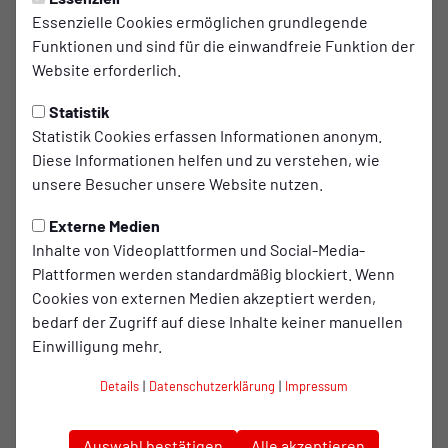
Kulinarisch verwöhnt Sie kein Geringerer als TV-Koch
Essenzielle Cookies ermöglichen grundlegende
Stefan Opgen-Rhein, der mit viel Leidenschaft, Kreativität
Funktionen und sind für die einwandfreie Funktion der
und einem feinen Gespür für exquisite Aromen ein
Website erforderlich.
außergewöhnliches Geschmackserlebnis für unsere VIP-
Gäste zaubert. Freuen Sie sich auf ein anspruchsvolles
Statistik
Buffet, das mit Raffinesse und Qualität überzeugt.
Statistik Cookies erfassen Informationen anonym.
Diese Informationen helfen und zu verstehen, wie
Für die passende Temperatur sowie den stets gut
unsere Besucher unsere Website nutzen.
gefüllten Vorrat an fein abgestimmten Getränken sorgt das
Externe Medien
erfahrene RWO-Gastro Team. Ob edle Weine, prickelnder
Inhalte von Videoplattformen und Social-Media-
Sekt, hochwertige Spirituosen oder alkoholfreie
Plattformen werden standardmäßig blockiert. Wenn
Alternativen – unsere Gäste genießen eine Auswahl, die
Cookies von externen Medien akzeptiert werden,
keine Wünsche offenlässt und höchsten Ansprüchen
bedarf der Zugriff auf diese Inhalte keiner manuellen
gerecht wird.
Einwilligung mehr.
Erleben Sie Gastlichkeit auf gehobenem Niveau – mit
Details
|
Datenschutzerklärung
|
Impressum
kulinarischer Raffinesse und einem Getränkeservice, der
Maßstäbe setzt.
Auswahl bestätigen
Alle akzeptieren