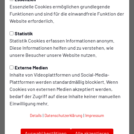
lizensierter Trainer des RWO-Nachwuchszentrums. Die
Essenzielle Cookies ermöglichen grundlegende
Camps finden an drei aufeinander folgenden Tagen in den
Funktionen und sind für die einwandfreie Funktion der
Schulferien statt.
Website erforderlich.
Statistik
Darauf kann sich Dein Kind freuen:
Statistik Cookies erfassen Informationen anonym.
Diese Informationen helfen und zu verstehen, wie
Training und Betreuung durch lizensierte Trainer aus
unsere Besucher unsere Website nutzen.
dem RWO-Nachwuchszentrum
Altersgerechte Gruppen: Wir teilen die Kinder in kleine
Externe Medien
Gruppen ein, damit jeder optimal gefördert wird
Inhalte von Videoplattformen und Social-Media-
Verpflegung und Getränke inklusive
Plattformen werden standardmäßig blockiert. Wenn
Wertevermittlung: Fairplay, Teamgeist und Respekt
Cookies von externen Medien akzeptiert werden,
sind bei uns genauso wichtig wie Tore und Dribblings
bedarf der Zugriff auf diese Inhalte keiner manuellen
RWO-Trikotset (Trikot, Hose, Stutzen)
Einwilligung mehr.
Teilnehmerurkunde
Details
|
Datenschutzerklärung
|
Impressum
Besuch von RWO-Profis inklusive Autogrammstunde
2 Freikarten für ein Meisterschaftsspiel der Kleeblätter
Auswahl bestätigen
Alle akzeptieren
im Stadion Niederrhein