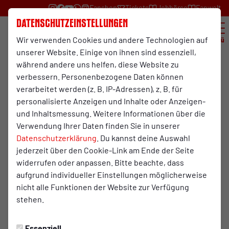
Fanshop
Tickets
Jobbörse
Fanwelt
Datenschutzeinstellungen
Wir verwenden Cookies und andere Technologien auf
Menü
unserer Website. Einige von ihnen sind essenziell,
während andere uns helfen, diese Website zu
verbessern. Personenbezogene Daten können
verarbeitet werden (z. B. IP-Adressen), z. B. für
personalisierte Anzeigen und Inhalte oder Anzeigen-
und Inhaltsmessung. Weitere Informationen über die
Verwendung Ihrer Daten finden Sie in unserer
Datenschutzerklärung
. Du kannst deine Auswahl
jederzeit über den Cookie-Link am Ende der Seite
widerrufen oder anpassen. Bitte beachte, dass
Die RWO Kleeblattcamps
aufgrund individueller Einstellungen möglicherweise
nicht alle Funktionen der Website zur Verfügung
Dein Kind hat Spaß an Bewegung, ist fußballbegeistert und
stehen.
zwischen 6 und 15 Jahre alt? Dann sind unsere
Kleeblattcamps genau das Richtige! Drei Tage lang kann
Dein Kind trainieren wie ein Fußballprofi unter Anleitung
Essenziell