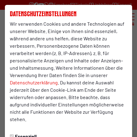
Fanshop
Tickets
Jobbörse
Fanwelt
Datenschutzeinstellungen
Wir verwenden Cookies und andere Technologien auf
Menü
unserer Website. Einige von ihnen sind essenziell,
während andere uns helfen, diese Website zu
Kleeblattcamp on Tour
verbessern. Personenbezogene Daten können
verarbeitet werden (z. B. IP-Adressen), z. B. für
In Kooperation mit Vereinen aus Städten rund um
personalisierte Anzeigen und Inhalte oder Anzeigen-
Oberhausen findet das
Kleeblattcamp on Tour
auf
und Inhaltsmessung. Weitere Informationen über die
wechselnden Platzanlagen statt. Geleitet wird das Camp
Verwendung Ihrer Daten finden Sie in unserer
von einem RWO-Fußballlehrer und weiteren lizensierten
Datenschutzerklärung
. Du kannst deine Auswahl
Trainern. An drei aufeinander folgenden Tagen erleben
jederzeit über den Cookie-Link am Ende der Seite
fußballbegeisterte Kinder im Alter von
6 bis 15 Jahren
jede
widerrufen oder anpassen. Bitte beachte, dass
Menge Fußballspaß.
aufgrund individueller Einstellungen möglicherweise
Leistungen
nicht alle Funktionen der Website zur Verfügung
stehen.
Training mit einem Fußballlehrer von RWO und weiteren
Trainern
Essenziell