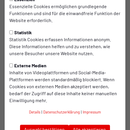
Snacks, Obst, Gemüse und Wasser an allen drei Tagen
Essenzielle Cookies ermöglichen grundlegende
inklusive
Funktionen und sind für die einwandfreie Funktion der
3x Mittagessen
Website erforderlich.
RWO-Trikotset (Trikot, Hose, Stutzen)
Statistik
Altersgerechte Gruppen: Wir teilen die Kinder in kleine
Statistik Cookies erfassen Informationen anonym.
Gruppen ein, damit jeder optimal gefördert wird
Diese Informationen helfen und zu verstehen, wie
Wertevermittlung: Fairplay, Teamgeist und Respekt
unsere Besucher unsere Website nutzen.
sind bei uns genauso wichtig wie Tore und Dribblings
Teilnehmerurkunde
Externe Medien
Besuch ausgewählter RWO-Profis inklusive
Inhalte von Videoplattformen und Social-Media-
Autogrammstunde
Plattformen werden standardmäßig blockiert. Wenn
2 Freikarten für ein Meisterschaftsspiel der Kleeblätter
Cookies von externen Medien akzeptiert werden,
im Stadion Niederrhein
bedarf der Zugriff auf diese Inhalte keiner manuellen
Einwilligung mehr.
Termine
Details
|
Datenschutzerklärung
|
Impressum
Infos folgen
Auswahl bestätigen
Alle akzeptieren