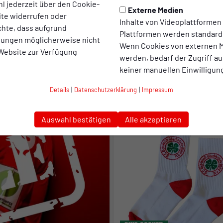
l jederzeit über den Cookie-
Externe Medien
ite widerrufen oder
Inhalte von Videoplattformen
chte, dass aufgrund
Plattformen werden standard
llungen möglicherweise nicht
Wenn Cookies von externen M
 Website zur Verfügung
werden, bedarf der Zugriff au
keiner manuellen Einwilligun
Sitzkissen
Details
|
Datenschutzerklärung
|
Impressum
17,00 €
Auswahl bestätigen
Alle akzeptieren