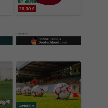
Cap - rot
20,00 €
- Anzeigen -
JUNIOREN