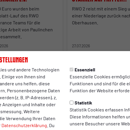
zurück
0 Euro wurden beim
RWO 2 reist mit einem Sieg 
blatt-Lauf des RWO
einer Niederlage zurück nac
rance Teams für die
Oberhausen.
tige Arbeit von Paulinchen
 gesammelt.
.2026
27.07.2026
stellungen
ies und andere Technologien
Essenziell
 Einige von ihnen sind
Essenzielle Cookies ermögli
andere uns helfen, diese
Funktionen und sind für die 
ern. Personenbezogene Daten
Funktion der Website erforder
erden (z. B. IP-Adressen), z.
Statistik
te Anzeigen und Inhalte oder
Statistik Cookies erfassen I
ltsmessung. Weitere
Diese Informationen helfen u
die Verwendung Ihrer Daten
unsere Besucher unsere Webs
r
Datenschutzerklärung
. Du