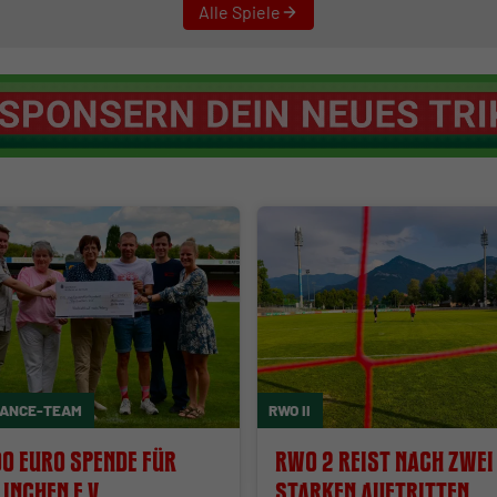
Alle Spiele
ANCE-TEAM
RWO II
00 Euro Spende für
RWO 2 reist nach zwei
inchen e.V.
starken Auftritten