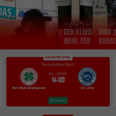
-
-
Fanshop
07.08.2026
RWO II
07.0
Der Kleeblatt-Tr
RWO 2
Weiß. Für Oberha
Vorbe
NÄCHSTES SPIEL
Regionalliga West
So., 09.08.
14:00
Rot-Weiß Oberhausen
SF Lotte
Tickets