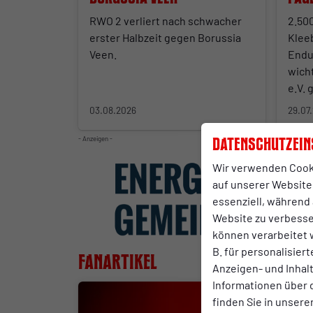
RWO 2 verliert nach schwacher
2.50
erster Halbzeit gegen Borussia
Klee
Veen.
Endu
wich
e.V.
03.08.2026
29.07
- Anzeigen -
Datenschutzein
Wir verwenden Cook
auf unserer Website.
essenziell, während 
Website zu verbess
können verarbeitet w
B. für personalisier
Fanartikel
Anzeigen- und Inha
Informationen über 
finden Sie in unsere