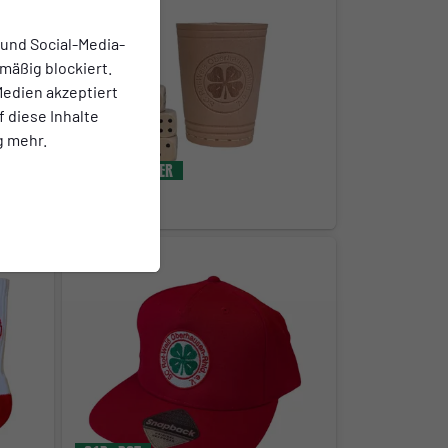
 und Social-Media-
mäßig blockiert.
edien akzeptiert
f diese Inhalte
g mehr.
Würfelbecher
13,00 €