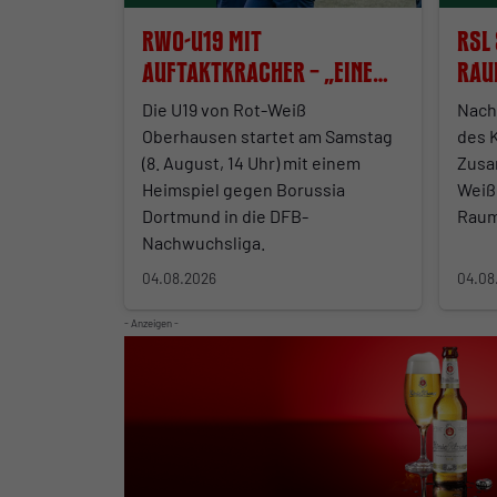
RWO-U19 mit
RSL 
Auftaktkracher – „Eine
Rau
echte
ber
Die U19 von Rot-Weiß
Nach
Standortbestimmung“
Oberhausen startet am Samstag
des 
(8. August, 14 Uhr) mit einem
Zusa
Heimspiel gegen Borussia
Weiß
Dortmund in die DFB-
Raum
Nachwuchsliga.
04.08.2026
04.08
- Anzeigen -