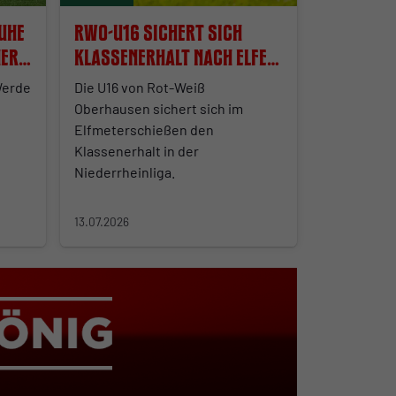
uhe
RWO-U16 sichert sich
ner
Klassenerhalt nach Elfer-
Krimi
Werde
Die U16 von Rot-Weiß
Oberhausen sichert sich im
Elfmeterschießen den
Klassenerhalt in der
Niederrheinliga.
13.07.2026