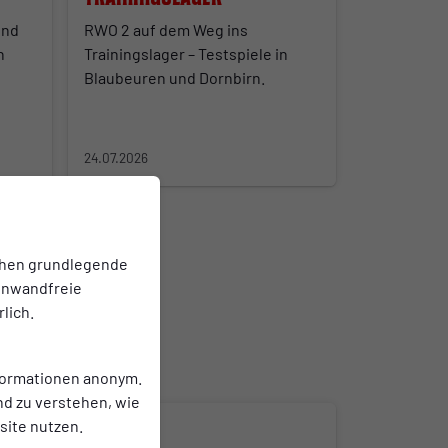
und
RWO 2 auf dem Weg ins
h
Trainingslager – Testspiele in
Blaubeuren und Dornbirn.
24.07.2026
chen grundlegende
einwandfreie
lich.
nformationen anonym.
nd zu verstehen, wie
ite nutzen.