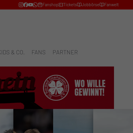
Fanshop
Tickets
Jobbörse
Fanwelt
KIDS & CO.
FANS
PARTNER