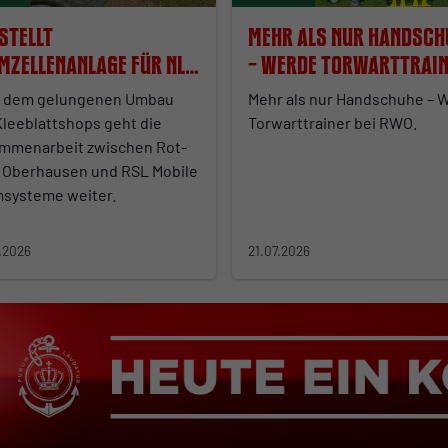
stellt
Mehr als nur Handsch
mzellenanlage für NLZ
– Werde Torwarttrai
eit
bei RWO
 dem gelungenen Umbau
Mehr als nur Handschuhe – 
Kleeblattshops geht die
Torwarttrainer bei RWO.
mmenarbeit zwischen Rot-
 Oberhausen und RSL Mobile
systeme weiter.
.2026
21.07.2026