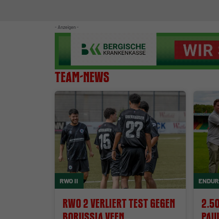
- Anzeigen -
Team-News
RWO II
ENDUR
RWO 2 verliert Test gegen
2.5
Borussia Veen
Paul