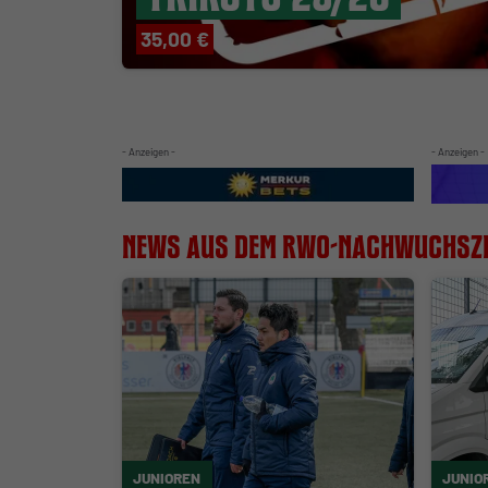
35,00 €
- Anzeigen -
- Anzeigen -
News aus dem RWO-Nachwuchsz
JUNIOREN
JUNIO