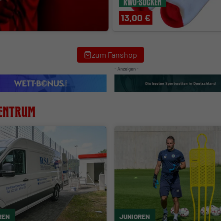
RWO-Socken
13,00 €
zum Fanshop
- Anzeigen -
entrum
REN
JUNIOREN