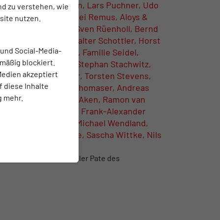
 Prieß, Pascal Prokein, Lars Puchner, Udo
nd zu verstehen, wie
an Rellermeyer, Nikolei Remus, Aloys &
ite nutzen.
 Roth, Björn Rother, Sven Rüenholl, Bernd
itz, Devin Scholz, Walter Schottler, Horst
 und Social-Media-
ach, Rainer Schwier, Familie Seidel,
mäßig blockiert.
Spill, Marcel Sroka, Stephan Stachwitz,
edien akzeptiert
, Timo Steinroetter, Torsten Stevens,
f diese Inhalte
 Swen Thimm, Dominik Thomaser, Andreas
g mehr.
t United, Andreas van Aken, Ramon van
ner, Andreas Wagner, Frank-Alexander
Weiser, Max Weiser, Michael Wendland,
f Wittig, Mika Wittke, Sascha Wittke, Nils
 für fünf Jahre offizieller Pate des