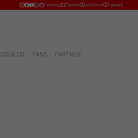
Fanshop
Tickets
Jobbörse
Fanwelt
KIDS & CO.
FANS
PARTNER