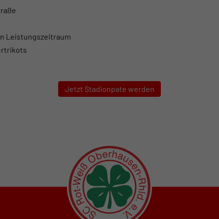
traße
en Leistungszeitraum
rtrikots
Jetzt Stadionpate werden