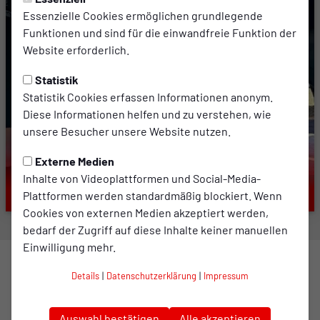
Essenzielle Cookies ermöglichen grundlegende
Funktionen und sind für die einwandfreie Funktion der
Website erforderlich.
Statistik
Statistik Cookies erfassen Informationen anonym.
Diese Informationen helfen und zu verstehen, wie
unsere Besucher unsere Website nutzen.
-
Endurance-Team
23.06.2026
Externe Medien
Schaffeld feiert sensationellen Erfolg beim
Inhalte von Videoplattformen und Social-Media-
Viking Triathlon
Plattformen werden standardmäßig blockiert. Wenn
Cookies von externen Medien akzeptiert werden,
bedarf der Zugriff auf diese Inhalte keiner manuellen
RWO Endurance Team: Leidenschaft für
Einwilligung mehr.
Ausdauersport in Oberhausen
Details
|
Datenschutzerklärung
|
Impressum
Das RWO Endurance Team ist Heimat für alle
Ausdauersportbegeisterten in Oberhausen und der
Auswahl bestätigen
Alle akzeptieren