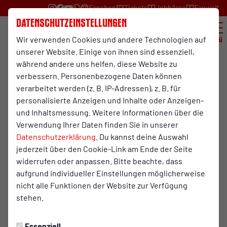
Fanshop
Tickets
Jobbörse
Fanwelt
Datenschutzeinstellungen
Wir verwenden Cookies und andere Technologien auf
Menü
unserer Website. Einige von ihnen sind essenziell,
während andere uns helfen, diese Website zu
verbessern. Personenbezogene Daten können
verarbeitet werden (z. B. IP-Adressen), z. B. für
Öffnungszeiten Geschäftsstelle
personalisierte Anzeigen und Inhalte oder Anzeigen-
und Inhaltsmessung. Weitere Informationen über die
Zu den folgenden Zeiten ist die RWO-Geschäftsstelle für
Verwendung Ihrer Daten finden Sie in unserer
den Publikumsverkehr geöffnet:
Datenschutzerklärung
. Du kannst deine Auswahl
jederzeit über den Cookie-Link am Ende der Seite
Öffnungszeiten
widerrufen oder anpassen. Bitte beachte, dass
Montag:
10.00 - 17.00 Uhr
aufgrund individueller Einstellungen möglicherweise
Dienstag:
10.00 - 17.00 Uhr
nicht alle Funktionen der Website zur Verfügung
Mittwoch:
10.00 - 17.00 Uhr
stehen.
Donnerstag:
10.00 - 17.00 Uhr
Freitag:
10.00 - 16.00 Uhr
Essenziell