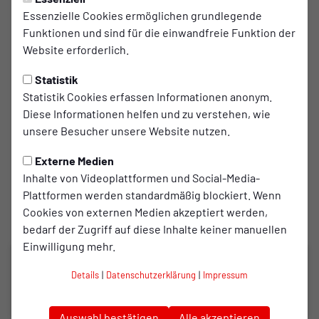
Essenzielle Cookies ermöglichen grundlegende
Funktionen und sind für die einwandfreie Funktion der
Website erforderlich.
Jahre
Statistik
Statistik Cookies erfassen Informationen anonym.
2026
Diese Informationen helfen und zu verstehen, wie
2025
unsere Besucher unsere Website nutzen.
2024
2023
Externe Medien
Inhalte von Videoplattformen und Social-Media-
Plattformen werden standardmäßig blockiert. Wenn
Cookies von externen Medien akzeptiert werden,
bedarf der Zugriff auf diese Inhalte keiner manuellen
Einwilligung mehr.
KIDS&CO
evo-kidsday 2026 – Über 160
Details
|
Datenschutzerklärung
|
Impressum
Kinder im Fußballfieber
27.07.2026
Auswahl bestätigen
Alle akzeptieren