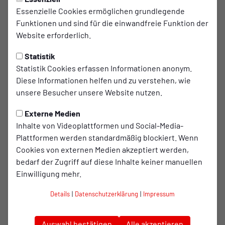
Essenzielle Cookies ermöglichen grundlegende
Spielspaß beim evo-kidsday
Funktionen und sind für die einwandfreie Funktion der
Website erforderlich.
Keine zwei Monate mehr bis der evo-kidsday am RWO-
Nachwuchszentrum stattfindet. Am 22. und 23. Juli können
Statistik
sich dabei Kinder im Alter von sechs bis zwölf Jahren
Statistik Cookies erfassen Informationen anonym.
spielerisch messen und gemeinschaftlich zehn Stationen
Diese Informationen helfen und zu verstehen, wie
eines Fußballparcours durchlaufen.
unsere Besucher unsere Website nutzen.
Besonders ist dabei im Jubiläumsjahr eine brandneue
Externe Medien
Station: Fußballgolf. Dort vereinen sich zwei Sportarten
Inhalte von Videoplattformen und Social-Media-
und die Kinder dürfen ihre Geschicklichkeit und
Plattformen werden standardmäßig blockiert. Wenn
Zielgenauigkeit unter Beweis stellen. An der Station
Cookies von externen Medien akzeptiert werden,
müssen die Nachwuchskicker nicht nur Hindernisse
bedarf der Zugriff auf diese Inhalte keiner manuellen
umspielen, sondern auch zielgenau den Ball versenken.
Einwilligung mehr.
Teilnehmen können wie gewohnt alle fußballbegeisterten
Details
|
Datenschutzerklärung
|
Impressum
Mädchen und Jungen im Alter von sechs bis zwölf Jahren,
die in zwei Altersklassen auf die Veranstaltungstage
aufgeteilt werden.
Auswahl bestätigen
Alle akzeptieren