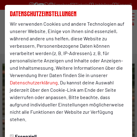
Fanshop
Tickets
Jobbörse
Fanwelt
Datenschutzeinstellungen
Wir verwenden Cookies und andere Technologien auf
Menü
unserer Website. Einige von ihnen sind essenziell,
- Anzeigen -
-
während andere uns helfen, diese Website zu
Junioren
08.08.202
RWO-Nachwuchs
verbessern. Personenbezogene Daten können
Nachwuchsli
verarbeitet werden (z. B. IP-Adressen), z. B. für
personalisierte Anzeigen und Inhalte oder Anzeigen-
und Inhaltsmessung. Weitere Informationen über die
Verwendung Ihrer Daten finden Sie in unserer
Datenschutzerklärung
. Du kannst deine Auswahl
jederzeit über den Cookie-Link am Ende der Seite
widerrufen oder anpassen. Bitte beachte, dass
aufgrund individueller Einstellungen möglicherweise
nicht alle Funktionen der Website zur Verfügung
stehen.
Essenziell