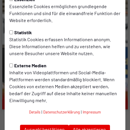
Essenzielle Cookies ermöglichen grundlegende
Funktionen und sind für die einwandfreie Funktion der
Website erforderlich.
Statistik
Statistik Cookies erfassen Informationen anonym.
Diese Informationen helfen und zu verstehen, wie
unsere Besucher unsere Website nutzen.
Externe Medien
Inhalte von Videoplattformen und Social-Media-
Plattformen werden standardmäßig blockiert. Wenn
Cookies von externen Medien akzeptiert werden,
bedarf der Zugriff auf diese Inhalte keiner manuellen
ersten Heimspiel gegen Lotte
Einwilligung mehr.
Details
|
Datenschutzerklärung
|
Impressum
Auswahl bestätigen
Alle akzeptieren