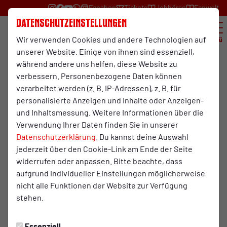
Fanshop
Tickets
Jobbörse
Fanwelt
Datenschutzeinstellungen
Wir verwenden Cookies und andere Technologien auf
Menü
unserer Website. Einige von ihnen sind essenziell,
während andere uns helfen, diese Website zu
verbessern. Personenbezogene Daten können
verarbeitet werden (z. B. IP-Adressen), z. B. für
personalisierte Anzeigen und Inhalte oder Anzeigen-
und Inhaltsmessung. Weitere Informationen über die
Verwendung Ihrer Daten finden Sie in unserer
Datenschutzerklärung
. Du kannst deine Auswahl
Spieltags-Crew
jederzeit über den Cookie-Link am Ende der Seite
Die RWO-Spieltags-Crew ist das Herzstück von Rot-Weißen
widerrufen oder anpassen. Bitte beachte, dass
Heim- und Auswärtsspielen. Der enorme Aufwand wäre
aufgrund individueller Einstellungen möglicherweise
ohne diese Mithilfe kaum machbar. Die Spieltags-Crew
nicht alle Funktionen der Website zur Verfügung
besteht aus Frauen und Männern die eine Sache vereint,
stehen.
die Leidenschaft zu RWO. Dabei sind die Aufgaben so
unterschiedlich, wie sie nur sein könnten. Der Job des
Essenziell