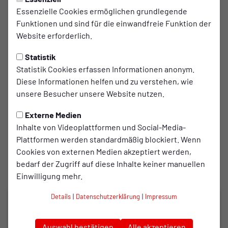
Stadionsprechers, der Operator an der Anzeigentafel, die
Essenzielle Cookies ermöglichen grundlegende
Bedienung der Auswechseltafel, die Mithilfe in der
Funktionen und sind für die einwandfreie Funktion der
Medienarbeit oder die Unterstützung im Fanshop sind nur
Website erforderlich.
ein Auszug der Aufgaben die von der Spieltags-Crew
Übernomen werden.
Statistik
Statistik Cookies erfassen Informationen anonym.
Auch du möchtest die RWO-Heimspiele hautnah erleben
Diese Informationen helfen und zu verstehen, wie
und die Arbeiten neben dem Platz unterstützen? Dann
unsere Besucher unsere Website nutzen.
bewirb dich jetzt und werde Teil der RWO-Spieltags-Crew!
Externe Medien
Sende uns deine Bewerbung (Lebenslauf, kurzes
Inhalte von Videoplattformen und Social-Media-
Motivationsschreiben) vorzugsweise per Mail an unseren
Plattformen werden standardmäßig blockiert. Wenn
Ansprechpartner.
Cookies von externen Medien akzeptiert werden,
bedarf der Zugriff auf diese Inhalte keiner manuellen
Ansprechpartner
Einwilligung mehr.
Details
|
Datenschutzerklärung
|
Impressum
Alina Ratzlaff
Organisation Spieltags-Crew
Auswahl bestätigen
Alle akzeptieren