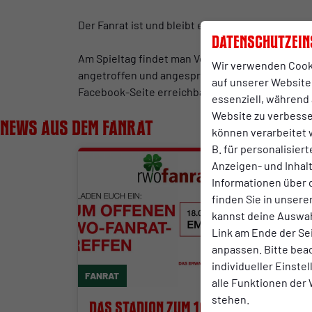
Der Fanrat ist und bleibt ein unabhängiges Org
Datenschutzein
Am Spieltag findet man Vertreter des Fanrats am
Wir verwenden Cook
angetroffen und angesprochen werden. Alternat
auf unserer Website.
Facebook-Seite erreichbar.
essenziell, während 
Website zu verbess
News aus dem Fanrat
können verarbeitet w
B. für personalisier
Anzeigen- und Inha
Informationen über 
finden Sie in unsere
kannst deine Auswah
Link am Ende der Se
anpassen. Bitte bea
individueller Einste
FANRAT
FANRA
alle Funktionen der
stehen.
Das Stadion zum 100-
Gem