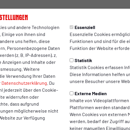
an und freut sich auf Ideen und Anregungen aus der Fanszene.
stellungen
 Fancontainer vor der Revierkraft-Tribüne. Hier können vor und 
ies und andere Technologien
Essenziell
iv ist der RWO-Fanrat auch unter der E-Mail-Adresse
fanrat@rw
 Einige von ihnen sind
Essenzielle Cookies ermögli
andere uns helfen, diese
Funktionen und sind für die 
ern. Personenbezogene Daten
Funktion der Website erforder
erden (z. B. IP-Adressen), z.
Statistik
te Anzeigen und Inhalte oder
Statistik Cookies erfassen I
ltsmessung. Weitere
Diese Informationen helfen u
die Verwendung Ihrer Daten
unsere Besucher unsere Webs
r
Datenschutzerklärung
. Du
l jederzeit über den Cookie-
Externe Medien
ite widerrufen oder
Inhalte von Videoplattformen
chte, dass aufgrund
Plattformen werden standard
llungen möglicherweise nicht
Wenn Cookies von externen M
T
FANRAT
 Website zur Verfügung
werden, bedarf der Zugriff au
einsamer Treffpunkt
Dank Becherpfand:
keiner manuellen Einwilligun