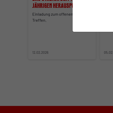
Jährigen herausputzen
zum
Einladung zum offenen Fanrat-
Ab 11
Treffen.
Fank
eing
12.02.2026
05.02