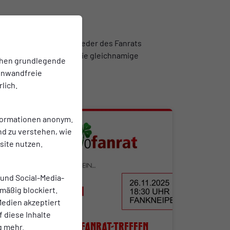
nach jedem Spiel Mitglieder des Fanrats
o-online.de
und über die gleichnamige
chen grundlegende
einwandfreie
lich.
nformationen anonym.
nd zu verstehen, wie
ite nutzen.
 und Social-Media-
mäßig blockiert.
edien akzeptiert
FANRAT
f diese Inhalte
Offenes Fanrat-Treffen
g mehr.