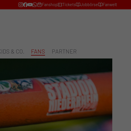
Fanshop
Tickets
Jobbörse
Fanwelt
KIDS & CO.
FANS
PARTNER