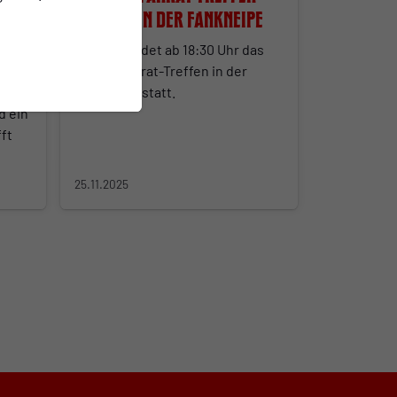
ine
morgen in der Fankneipe
n
Morgen findet ab 18:30 Uhr das
offene Fanrat-Treffen in der
Fankneipe statt.
d ein
ft
25.11.2025