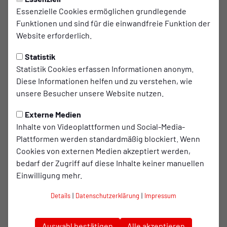
Essenzielle Cookies ermöglichen grundlegende
Torwandschießen beim evo-
Funktionen und sind für die einwandfreie Funktion der
kidsday
Website erforderlich.
Statistik
Am 22. und 23. Juli ist es endlich soweit! Dann findet der
Statistik Cookies erfassen Informationen anonym.
evo-kidsday am RWO-Nachwuchszentrum statt. An den
Diese Informationen helfen und zu verstehen, wie
beiden Tagen können sich Kinder im Alter von sechs bis
unsere Besucher unsere Website nutzen.
zwölf Jahren spielerisch messen und gemeinschaftlich
zehn Stationen eines Fußballparcours durchlaufen.Auch im
Externe Medien
Jubiläumsjahr wird es dabei wieder das Torwandschießen
Inhalte von Videoplattformen und Social-Media-
geben. Alle Jungs und Mädchen haben dabei sechs
Plattformen werden standardmäßig blockiert. Wenn
Versuche und müssen „Drei unten und drei oben“
Cookies von externen Medien akzeptiert werden,
versenken. Die Station wird mit den Teamkameraden zum
bedarf der Zugriff auf diese Inhalte keiner manuellen
spielerischen Wettkampf.Teilnehmen können wie gewohnt
Einwilligung mehr.
alle fußballbegeisterten Mädchen und Jungen im Alter von
sechs bis zwölf Jahren, die in zwei Altersklassen auf die
Details
|
Datenschutzerklärung
|
Impressum
Veranstaltungstage aufgeteilt werden.An diesen Tagen
können die Kids den Kunstrasen des RWO-
Auswahl bestätigen
Alle akzeptieren
Nachwuchszentrums stürmen: