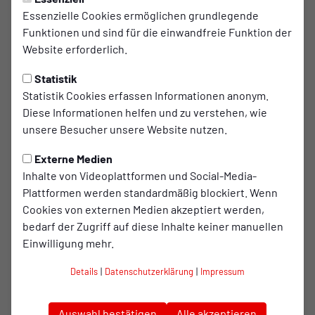
Essenzielle Cookies ermöglichen grundlegende
11. evo-kidsday findet am 18. und
Funktionen und sind für die einwandfreie Funktion der
19. Juli 2024 statt
Website erforderlich.
Statistik
Nachdem der kidsday der Energieversorgung
Statistik Cookies erfassen Informationen anonym.
Oberhausen (evo) und Rot-Weiß Oberhausen im
Diese Informationen helfen und zu verstehen, wie
letzten Jahr sein 10-jähriges Jubiläum feierte,
unsere Besucher unsere Website nutzen.
findet die beliebte Fußballveranstaltung für
Nachwuchskicker auch in diesem Jahr statt.
Externe Medien
Inhalte von Videoplattformen und Social-Media-
Plattformen werden standardmäßig blockiert. Wenn
Am Donnerstag, 18. Juli und Freitag, 19. Juli haben
Cookies von externen Medien akzeptiert werden,
fußballbegeisterte Mädchen und Jungen im Alter von
bedarf der Zugriff auf diese Inhalte keiner manuellen
sechs bis zwölf Jahren die Möglichkeit, einen rot-weißen
Einwilligung mehr.
Fußballtag zu erleben. Dabei werden alle Teilnehmerinnen
und Teilnehmer in zwei Altersklassen auf die
Details
|
Datenschutzerklärung
|
Impressum
Veranstaltungstage aufgeteilt.
An diesen Tagen können die Kids den Kunstrasen des
Auswahl bestätigen
Alle akzeptieren