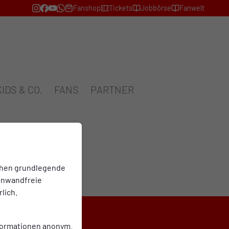
Fanshop
Tickets
Jobbörse
Fanwelt
KIDS & CO.
FANS
PARTNER
chen grundlegende
einwandfreie
lich.
nformationen anonym.