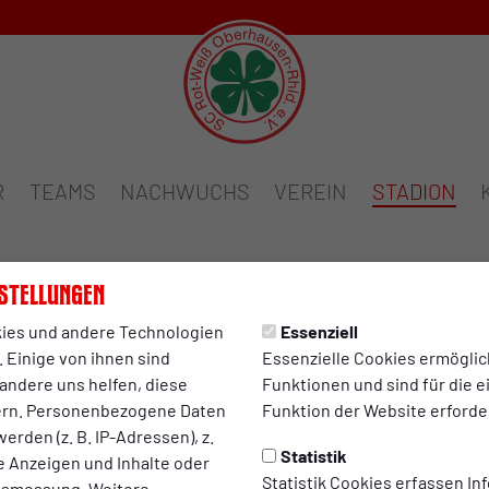
R
TEAMS
NACHWUCHS
VEREIN
STADION
stellungen
ies und andere Technologien
Essenziell
 Einige von ihnen sind
Essenzielle Cookies ermögli
andere uns helfen, diese
Funktionen und sind für die 
ern. Personenbezogene Daten
Funktion der Website erforder
erden (z. B. IP-Adressen), z.
Statistik
te Anzeigen und Inhalte oder
Statistik Cookies erfassen I
ltsmessung. Weitere