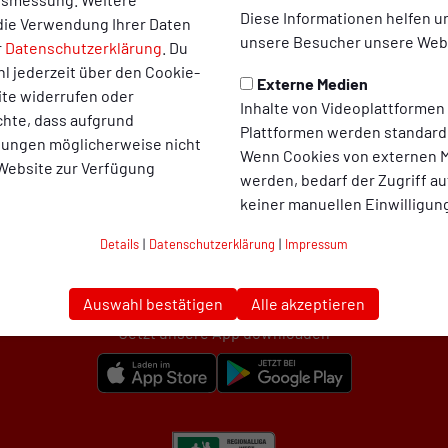
Diese Informationen helfen u
die Verwendung Ihrer Daten
unsere Besucher unsere Webs
r
Datenschutzerklärung
. Du
l jederzeit über den Cookie-
Externe Medien
ite widerrufen oder
Inhalte von Videoplattformen
chte, dass aufgrund
Plattformen werden standard
llungen möglicherweise nicht
Wenn Cookies von externen M
 Website zur Verfügung
werden, bedarf der Zugriff au
keiner manuellen Einwilligun
SC Rot-Weiß Oberhausen auf Social Media folgen
Details
|
Datenschutzerklärung
|
Impressum
Auswahl bestätigen
Alle akzeptieren
Jetzt unsere App downloaden