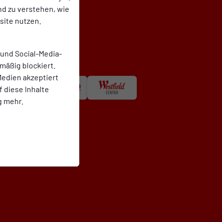
nd zu verstehen, wie
ite nutzen.
 und Social-Media-
mäßig blockiert.
edien akzeptiert
f diese Inhalte
g mehr.