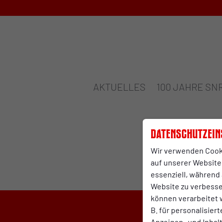
AKTUELLES
100 JAHRE SN
Datenschutzein
Wir verwenden Cook
auf unserer Website.
essenziell, während 
Website zu verbess
können verarbeitet w
B. für personalisier
Anzeigen- und Inha