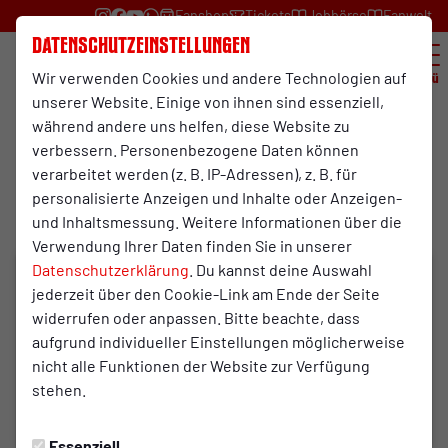
Fanshop
Tickets
Jobbörse
Fanwelt
Datenschutzeinstellungen
Wir verwenden Cookies und andere Technologien auf
Menü
unserer Website. Einige von ihnen sind essenziell,
während andere uns helfen, diese Website zu
Profis
verbessern. Personenbezogene Daten können
21.05.2026 09:24 Uhr
verarbeitet werden (z. B. IP-Adressen), z. B. für
Fotoalbum: 1.FC Bocholt - RWO
personalisierte Anzeigen und Inhalte oder Anzeigen-
und Inhaltsmessung. Weitere Informationen über die
Verwendung Ihrer Daten finden Sie in unserer
Datenschutzerklärung
. Du kannst deine Auswahl
jederzeit über den Cookie-Link am Ende der Seite
widerrufen oder anpassen. Bitte beachte, dass
aufgrund individueller Einstellungen möglicherweise
nicht alle Funktionen der Website zur Verfügung
stehen.
Essenziell