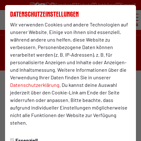
Fanshop
Tickets
Jobbörse
Fanwelt
Datenschutzeinstellungen
Wir verwenden Cookies und andere Technologien auf
Menü
unserer Website. Einige von ihnen sind essenziell,
während andere uns helfen, diese Website zu
1:2
verbessern. Personenbezogene Daten können
verarbeitet werden (z. B. IP-Adressen), z. B. für
(1:0)
Ratingen
Rot-Weiß Oberhausen
personalisierte Anzeigen und Inhalte oder Anzeigen-
U19-Junioren
U17-Junioren
und Inhaltsmessung. Weitere Informationen über die
Verwendung Ihrer Daten finden Sie in unserer
Datenschutzerklärung
. Du kannst deine Auswahl
jederzeit über den Cookie-Link am Ende der Seite
Spielort
widerrufen oder anpassen. Bitte beachte, dass
Stadtwerke Sportpark (Platz 2)
aufgrund individueller Einstellungen möglicherweise
nicht alle Funktionen der Website zur Verfügung
Götschenbeck 1a
stehen.
40882 Ratingen
Wegbeschreibung
Essenziell