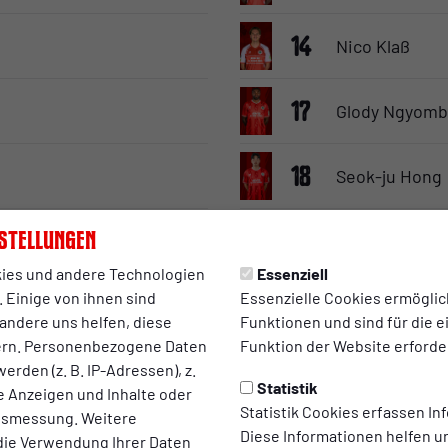
14
Nico Klaß
17
Glody Ngyom
18
Seok-ju Hong
22
stellungen
Lucas Halang
ies und andere Technologien
Essenziell
 Einige von ihnen sind
Essenzielle Cookies ermögli
29
Michel Nieme
andere uns helfen, diese
Funktionen und sind für die 
ern. Personenbezogene Daten
Funktion der Website erforder
erden (z. B. IP-Adressen), z.
Ersatzbank
Statistik
te Anzeigen und Inhalte oder
Statistik Cookies erfassen I
ltsmessung. Weitere
Diese Informationen helfen u
die Verwendung Ihrer Daten