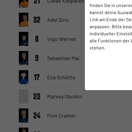
21
Lukas Kasparek
finden Sie in unsere
kannst deine Auswah
32
Link am Ende der Se
Adel Sino
anpassen. Bitte bea
individueller Einste
8
Vigo Wernet
alle Funktionen der
stehen.
9
Sebastian Mai
17
Elia Schütte
23
Matvey Obolkin
24
Finn Cramer