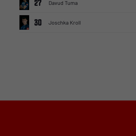
27
Davud Tuma
30
Joschka Kroll