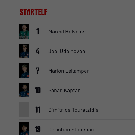
Startelf
1
Marcel Hölscher
4
Joel Udelhoven
7
Marlon Lakämper
10
Saban Kaptan
11
Dimitrios Touratzidis
19
Christian Stabenau