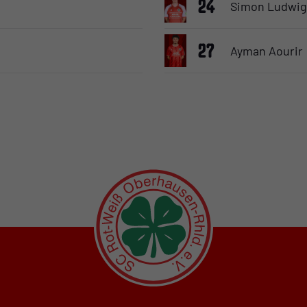
24
Simon Ludwig
27
Ayman Aourir