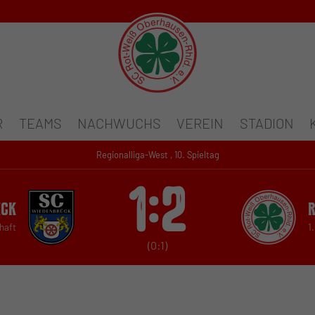
R
TEAMS
NACHWUCHS
VEREIN
STADION
Regionalliga-West , 10. Spieltag
1:2
ück
haft
1
(0:1)