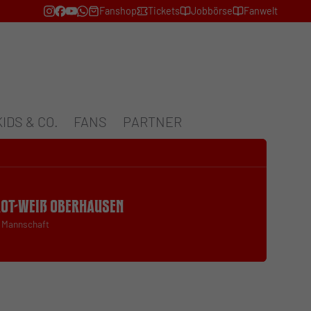
Fanshop
Tickets
Jobbörse
Fanwelt
KIDS & CO.
FANS
PARTNER
Rot-Weiß Oberhausen
. Mannschaft