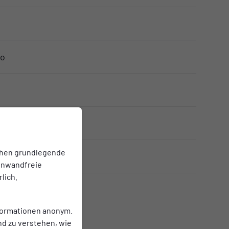
bo
k
chen grundlegende
yer
einwandfreie
lich.
nformationen anonym.
nd zu verstehen, wie