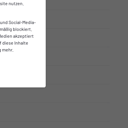
e
ite nutzen.
cht
 und Social-Media-
mäßig blockiert.
edien akzeptiert
slan
f diese Inhalte
g mehr.
ling
Schepp