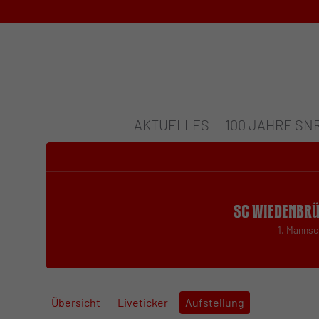
AKTUELLES
100 JAHRE SN
SC Wiedenbr
1. Mannsc
Übersicht
Liveticker
Aufstellung