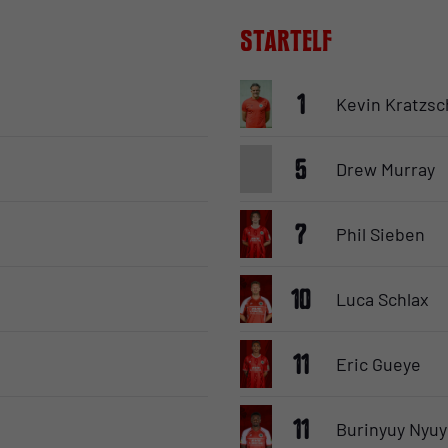
Startelf
1
Kevin Kratzsc
5
Drew Murray
7
Phil Sieben
10
Luca Schlax
11
Eric Gueye
11
Burinyuy Nyuy