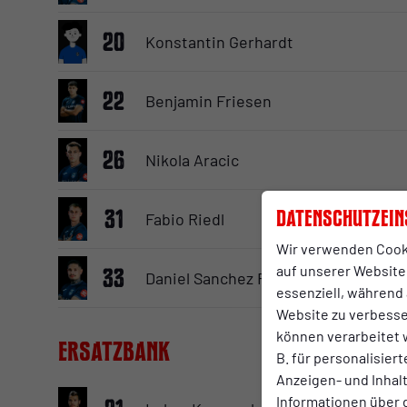
20
Konstantin Gerhardt
22
Benjamin Friesen
26
Nikola Aracic
31
Datenschutzein
Fabio Riedl
Wir verwenden Cook
auf unserer Website.
33
Daniel Sanchez Ruiz Diaz
essenziell, während 
Website zu verbess
können verarbeitet w
Ersatzbank
B. für personalisier
Anzeigen- und Inha
Informationen über 