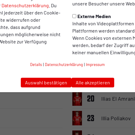
28
Ryan Valentin
unsere Besucher unsere Webs
r
Datenschutzerklärung
. Du
l jederzeit über den Cookie-
Externe Medien
3
ite widerrufen oder
Pierre Fassna
Inhalte von Videoplattformen
chte, dass aufgrund
Plattformen werden standard
llungen möglicherweise nicht
Wenn Cookies von externen M
6
Elias Demirar
 Website zur Verfügung
werden, bedarf der Zugriff au
keiner manuellen Einwilligun
8
Alexander Müh
Details
|
Datenschutzerklärung
|
Impressum
9
Christopher 
Auswahl bestätigen
Alle akzeptieren
20
Ilias El Amrani
23
Illia Poliakov