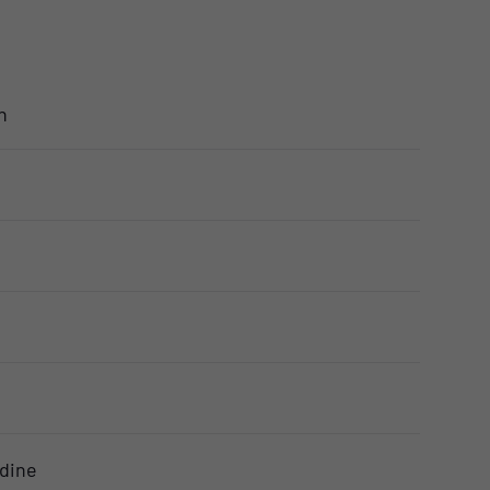
h
dine