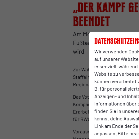
„Der Kampf g
beendet
Am Montagabend haben die 
Datenschutzein
Fußballs abgestimmt, mit
wird.
Wir verwenden Cook
auf unserer Website.
essenziell, während 
Zur Wahl standen zwei Reform
Website zu verbess
Staffeln (Nord, West, Süd, Ost
können verarbeitet w
Regionalliga Nordost aufteile
B. für personalisier
Anzeigen- und Inha
Das Votum fiel deutlich aus: 9
Informationen über 
Kompassmodell setzte sich mit
finden Sie in unsere
Erarbeitung weiterer Modelle (
kannst deine Auswah
für RWO besonders relevant, v
Link am Ende der Se
Vorausgegangen war eine turbu
anpassen. Bitte bea
Mannschaften pro Staffel sowi