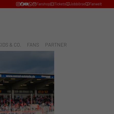
Fanshop
Tickets
Jobbörse
Fanwelt
KIDS & CO.
FANS
PARTNER