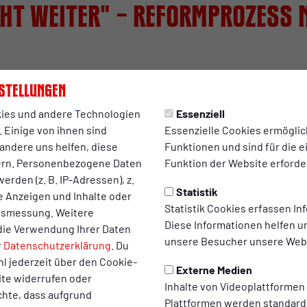
eht weiter" – Reformprozess 
Vereine aller fünf Regionalligen über die Zukunft des
stellungen
 einem Ergebnis, das auch bei Rot-Weiß Oberhausen als
ies und andere Technologien
Essenziell
 Einige von ihnen sind
Essenzielle Cookies ermögli
andere uns helfen, diese
Funktionen und sind für die 
modelle: das Kompassmodell mit vier nach Fahrtstrecken und D
ern. Personenbezogene Daten
Funktion der Website erforder
) sowie das Regionenmodell, das ebenfalls vier Staffeln vorsieht,
erden (z. B. IP-Adressen), z.
n würde.
Statistik
te Anzeigen und Inhalte oder
Statistik Cookies erfassen I
ltsmessung. Weitere
5,6 Prozent aller teilnehmenden Vereine sprachen sich grundsätz
Diese Informationen helfen u
die Verwendung Ihrer Daten
 50,9 Prozent klar durch, vor dem Regionenmodell (23,3 Prozent
unsere Besucher unsere Webs
r
Datenschutzerklärung
. Du
21,4 Prozent). Für den Erhalt des Status quo stimmten nur 4,4 P
l jederzeit über den Cookie-
otierten 60,9 Prozent der Vereine für das Kompassmodell.
Externe Medien
ite widerrufen oder
Inhalte von Videoplattformen
lente Debatte. Kurzfristig hatten die Verbände eine veränderte
chte, dass aufgrund
Plattformen werden standard
e die Bedingung vorgelegt, dass eine Reform nur bei Mehrheiten