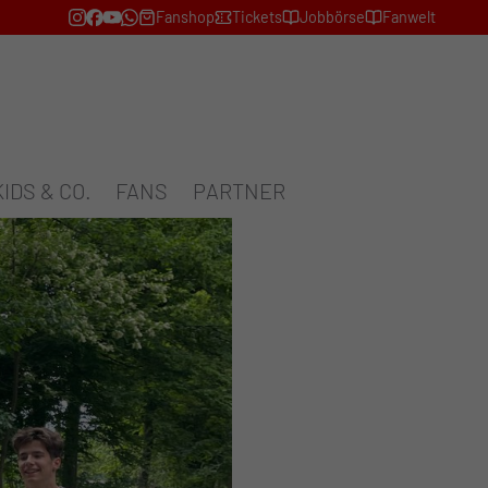
Fanshop
Tickets
Jobbörse
Fanwelt
KIDS & CO.
FANS
PARTNER