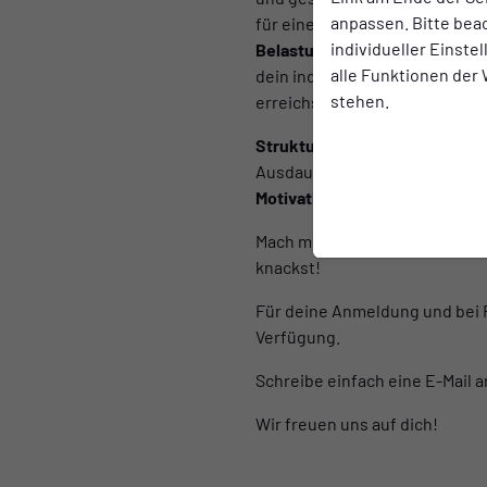
anpassen. Bitte bea
für eine verbesserte Beweglic
individueller Einste
Belastungsangepasstes Ausda
alle Funktionen der
dein individuelles Leistungsn
stehen.
erreichst dein Ziel mit Freude
Strukturierter Aufbau:
Vom Is
Ausdauer, Technik, Kraft und 
Motivation in der Gruppe
: Gem
Mach mit und erlebe, wie du i
knackst!
Für deine Anmeldung und bei 
Verfügung.
Schreibe einfach eine E-Mail 
Wir freuen uns auf dich!