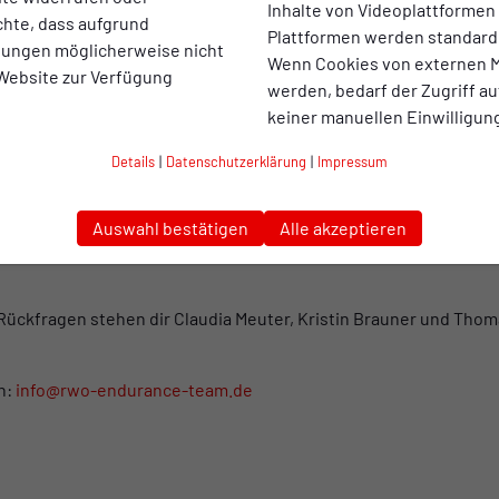
Inhalte von Videoplattformen
chte, dass aufgrund
hkeit und unterstützen eine schnellere Regeneration deiner Mu
Plattformen werden standard
llungen möglicherweise nicht
uertraining
: Wir steigern die Laufdauer und -intensität schri
Wenn Cookies von externen M
 Website zur Verfügung
iveau und deine Tagesform. So bleibst du stets motiviert, verme
werden, bedarf der Zugriff au
 und Sicherheit.
keiner manuellen Einwilligun
t-Zustand zum 60-Minuten-Lauf in nur 10 Wochen.
Ganzheitliche
Details
|
Datenschutzerklärung
|
Impressum
Beweglichkeit.
Erfahrene Ansprechpartner
: Profitiere von der 
einsam laufen, gemeinsam Ziele erreichen.
Standort Oberhause
Auswahl bestätigen
Alle akzeptieren
n nur 10 Wochen deine Laufleistung auf ein neues Level bringst 
Rückfragen stehen dir Claudia Meuter, Kristin Brauner und Th
an:
info@rwo-endurance-team.de