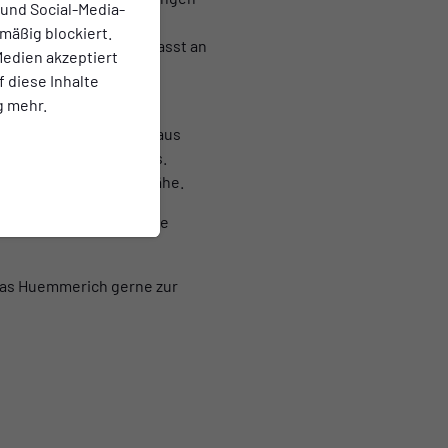
 und Social-Media-
skulatur.
mäßig blockiert.
ttweise und immer angepasst an
edien akzeptiert
idest Überlastung und
f diese Inhalte
g mehr.
r Ansatz
: Kombination aus
Expertise unseres Teams.
n
: Training in deiner Nähe.
und die 60-Minuten-Marke
omas Huemmerich gerne zur