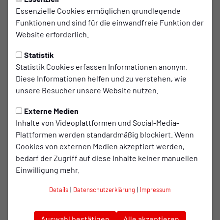
PROFIS
Mittwoch, 08.07.2026 15:55 Uhr
Essenzielle Cookies ermöglichen grundlegende
Funktionen und sind für die einwandfreie Funktion der
U19-Spieler im Trainingslager:
Website erforderlich.
„Unterschied ist spürbar"
Statistik
Für Jakob Brune, Can Pasek und Artem Sirotopov
Statistik Cookies erfassen Informationen anonym.
aus der U19-Mannschaft von Rot-Weiß Oberhausen
Diese Informationen helfen und zu verstehen, wie
unsere Besucher unsere Website nutzen.
ist der Aufenthalt im Trainingslager mit den Profis
eine gute Gelegenheit, um wichtige Erfahrungen
Externe Medien
für die Zukunft zu sammeln.
Inhalte von Videoplattformen und Social-Media-
Plattformen werden standardmäßig blockiert. Wenn
Cookies von externen Medien akzeptiert werden,
Zum einen sind die jungen Spieler mit dabei, weil noch
bedarf der Zugriff auf diese Inhalte keiner manuellen
nicht alle Kaderplätze in der ersten Mannschaft besetzt
Einwilligung mehr.
sind, zum anderen aber auch, weil sie sich dieses Privileg
durch ihre starken Auftritte im Jugendbereich verdient
Details
|
Datenschutzerklärung
|
Impressum
haben.
Brune ist 17 Jahre alt und spielt auf der Position des
Auswahl bestätigen
Alle akzeptieren