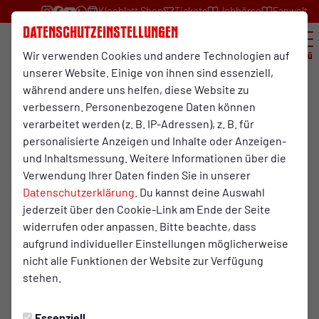
Kleeblatt Shop
Tickets
Jobbörse
Fanwelt
Datenschutzeinstellungen
Wir verwenden Cookies und andere Technologien auf
Menü
unserer Website. Einige von ihnen sind essenziell,
während andere uns helfen, diese Website zu
RWO.TV
verbessern. Personenbezogene Daten können
Samstag, 19.04.2025 19:13 Uhr
verarbeitet werden (z. B. IP-Adressen), z. B. für
Pressekonferenz RWO - FC
personalisierte Anzeigen und Inhalte oder Anzeigen-
und Inhaltsmessung. Weitere Informationen über die
Schalke 04 U23
Verwendung Ihrer Daten finden Sie in unserer
Datenschutzerklärung
. Du kannst deine Auswahl
jederzeit über den Cookie-Link am Ende der Seite
widerrufen oder anpassen. Bitte beachte, dass
Das Video wird erst nach dem Klick von YouTube
aufgrund individueller Einstellungen möglicherweise
geladen und abgespielt. Dazu baut dein Browser
nicht alle Funktionen der Website zur Verfügung
eine direkte Verbindung zu den YouTube-Servern
stehen.
auf. Mehr Informationen kannst du unserer
Datenschutzerklärung entnehmen.
Essenziell