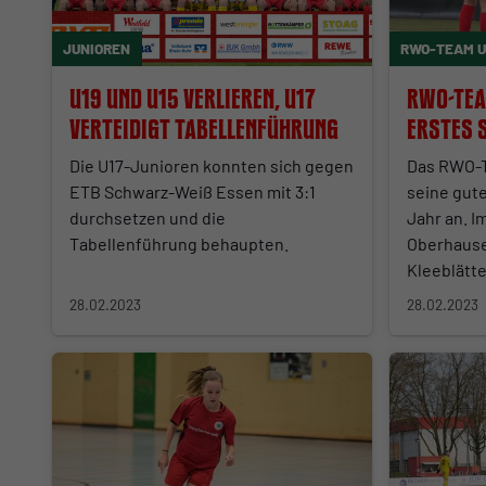
JUNIOREN
RWO-TEAM U
U19 und U15 verlieren, U17
RWO-Tea
verteidigt Tabellenführung
erstes S
Die U17-Junioren konnten sich gegen
Das RWO-T
ETB Schwarz-Weiß Essen mit 3:1
seine gut
durchsetzen und die
Jahr an. 
Tabellenführung behaupten.
Oberhause
Kleeblätte
28.02.2023
28.02.2023