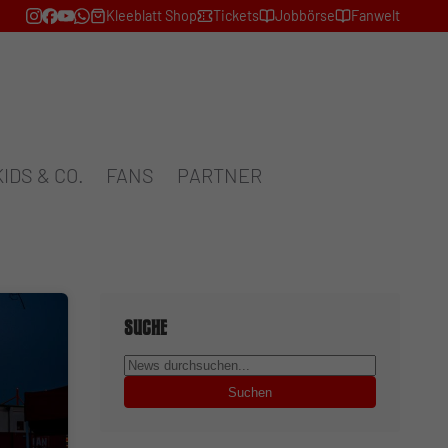
Kleeblatt Shop
Tickets
Jobbörse
Fanwelt
KIDS & CO.
FANS
PARTNER
Suche
Suchen