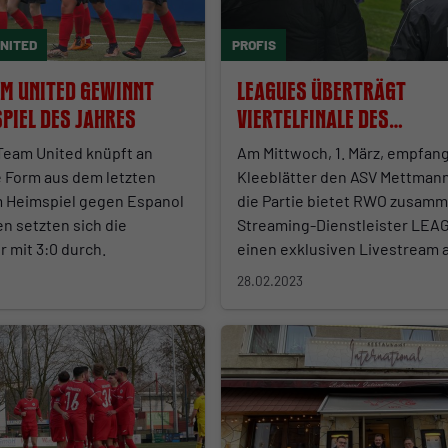
NITED
PROFIS
m United gewinnt
LEAGUES überträgt
piel des Jahres
Viertelfinale des
Niederrheinpokals
eam United knüpft an
Am Mittwoch, 1. März, empfan
e Form aus dem letzten
Kleeblätter den ASV Mettmann
Im Heimspiel gegen Espanol
die Partie bietet RWO zusamm
n setzten sich die
Streaming-Dienstleister LE
r mit 3:0 durch.
einen exklusiven Livestream 
28.02.2023