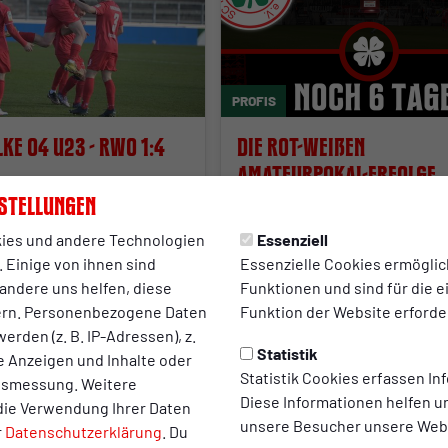
PROFIS
ke 04 U23 - RWO 1:4
Die rot-weißen
Amateurpokal-Erfolge
stellungen
Oberhausen entführt durch
Nur noch sechs Tage sind es 
lichen 4:1-Erfolg drei
Niederrheinpokal zwischen R
ies und andere Technologien
Essenziell
s dem Parkstadion.
Oberhausen und dem ASV Met
 Einige von ihnen sind
Essenzielle Cookies ermögli
Zeit, die größten Pokalerfolge
andere uns helfen, diese
Funktionen und sind für die 
Kleeblätter näher zu betracht
ern. Personenbezogene Daten
Funktion der Website erforder
erden (z. B. IP-Adressen), z.
Statistik
te Anzeigen und Inhalte oder
25.02.2023
Statistik Cookies erfassen I
ltsmessung. Weitere
Diese Informationen helfen u
die Verwendung Ihrer Daten
unsere Besucher unsere Webs
r
Datenschutzerklärung
. Du