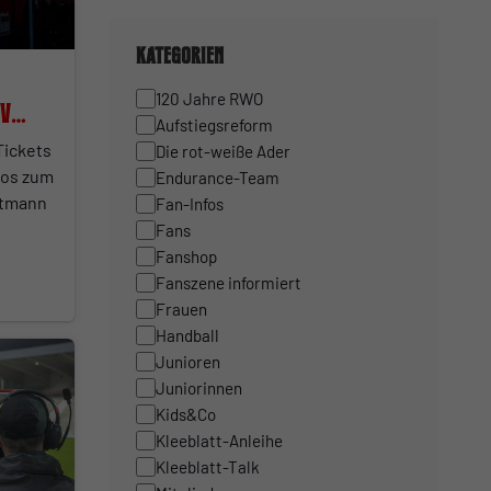
Kategorien
120 Jahre RWO
SV
Aufstiegsreform
Tickets
Die rot-weiße Ader
nfos zum
Endurance-Team
ttmann
Fan-Infos
Fans
Fanshop
Fanszene informiert
Frauen
Handball
Junioren
Juniorinnen
Kids&Co
Kleeblatt-Anleihe
Kleeblatt-Talk