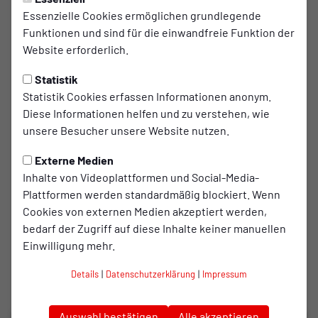
Fans
Essenzielle Cookies ermöglichen grundlegende
Fanshop
Funktionen und sind für die einwandfreie Funktion der
Fanszene informiert
Website erforderlich.
Infoblatt
Statistik
Statistik Cookies erfassen Informationen anonym.
Diese Informationen helfen und zu verstehen, wie
unsere Besucher unsere Website nutzen.
Jahre
Externe Medien
2026
Inhalte von Videoplattformen und Social-Media-
2025
Plattformen werden standardmäßig blockiert. Wenn
2024
Cookies von externen Medien akzeptiert werden,
2023
bedarf der Zugriff auf diese Inhalte keiner manuellen
Einwilligung mehr.
Details
|
Datenschutzerklärung
|
Impressum
Auswahl bestätigen
Alle akzeptieren