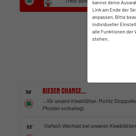
Timo Böhm
kannst deine Auswah
Link am Ende der Se
anpassen. Bitte bea
individueller Einste
Star
alle Funktionen der
stehen.
Riesen Chance...
38'
...für unsere Kleeblätter. Moritz Stoppe
Pfosten vorbeilegt.
Viefach Wechsel bei unseren Kleeblätter
33'