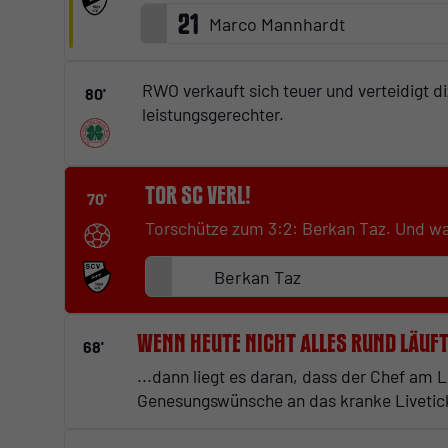
21
Marco Mannhardt
RWO verkauft sich teuer und verteidigt d
80'
leistungsgerechter.
Tor SC Verl!
70'
Torschütze zum 3:2: Berkan Taz. Und was 
Berkan Taz
Wenn heute nicht alles rund läuft.
68'
...dann liegt es daran, dass der Chef am L
Genesungswünsche an das kranke Livetic