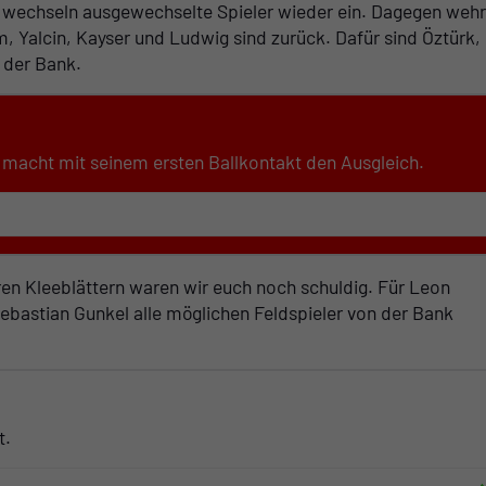
 wechseln ausgewechselte Spieler wieder ein. Dagegen wehr
m, Yalcin, Kayser und Ludwig sind zurück. Dafür sind Öztürk,
 der Bank.
d macht mit seinem ersten Ballkontakt den Ausgleich.
ren Kleeblättern waren wir euch noch schuldig. Für Leon
ebastian Gunkel alle möglichen Feldspieler von der Bank
t.