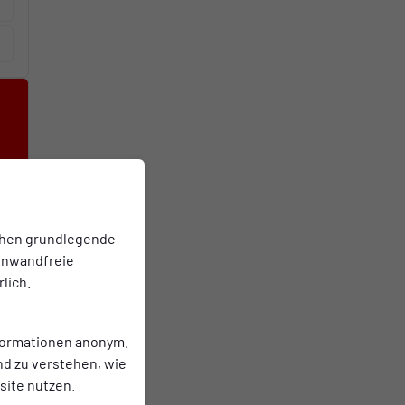
chen grundlegende
einwandfreie
lich.
nformationen anonym.
nd zu verstehen, wie
ite nutzen.