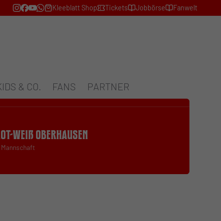
Kleeblatt Shop
Tickets
Jobbörse
Fanwelt
KIDS & CO.
FANS
PARTNER
Rot-Weiß Oberhausen
. Mannschaft