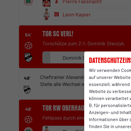
3
Pierre Fassnacht
20
Leon Kayser
Tor SC Verl!
54'
Torschütze zum 2:1: Dominik Steczyk.
Dominik Steczyk
Datenschutzein
Wir verwenden Cook
Cheftrainer Alexander Ende wechselt zur 
auf unserer Website.
48'
Stelle alle Wechsel einzupflegen. ;-)
essenziell, während 
Website zu verbess
können verarbeitet w
B. für personalisier
Tor RW Oberhausen!
48'
Anzeigen- und Inha
Fehlpass durch einen Verler-Abwehrspiel
Informationen über 
finden Sie in unsere