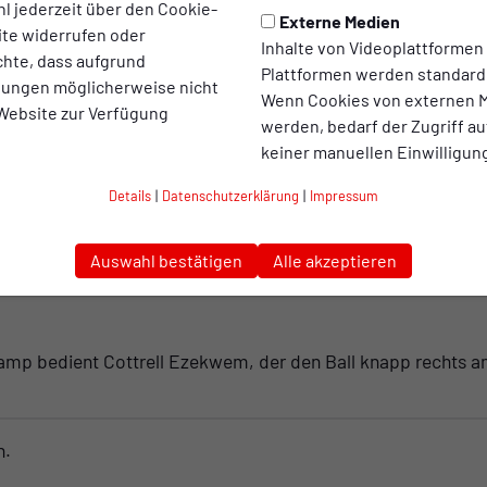
l jederzeit über den Cookie-
Externe Medien
ite widerrufen oder
Inhalte von Videoplattformen
chte, dass aufgrund
Plattformen werden standard
llungen möglicherweise nicht
t der 2. Halbzeit
Wenn Cookies von externen M
 Website zur Verfügung
werden, bedarf der Zugriff au
keiner manuellen Einwilligun
Details
|
Datenschutzerklärung
|
Impressum
Halbzeit
Auswahl bestätigen
Alle akzeptieren
lkamp bedient Cottrell Ezekwem, der den Ball knapp rechts 
n.