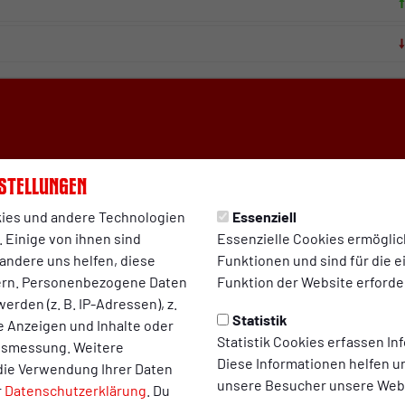
stellungen
ies und andere Technologien
Essenziell
Halbzeit fast komplett durch. Wir ersparen uns an dieser
 Einige von ihnen sind
Essenzielle Cookies ermögli
andere uns helfen, diese
Funktionen und sind für die 
ern. Personenbezogene Daten
Funktion der Website erforder
erden (z. B. IP-Adressen), z.
Statistik
te Anzeigen und Inhalte oder
Statistik Cookies erfassen I
ltsmessung. Weitere
er, der von Timo Böhm eiskalt ausgenutzt wird.
Diese Informationen helfen u
die Verwendung Ihrer Daten
unsere Besucher unsere Webs
r
Datenschutzerklärung
. Du