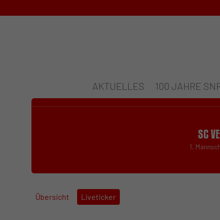
AKTUELLES
100 JAHRE SN
SC V
1. Mannsc
Übersicht
Liveticker