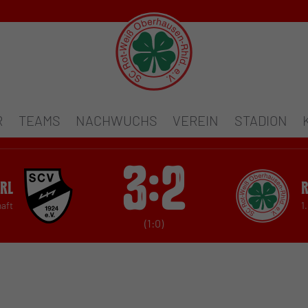
R
TEAMS
NACHWUCHS
VEREIN
STADION
3:2
erl
haft
1
(1:0)