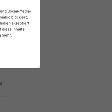
 und Social-Media-
mäßig blockiert.
edien akzeptiert
f diese Inhalte
g mehr.
am