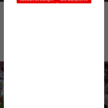
PROFIS
„Es hat jedem Spaß gemacht im
Stadion“
Die Stimmen zum 2:0-Heimsieg gegen Fortuna Köln.
zum Artikel