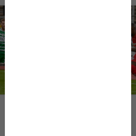
PROFIS
Punktgleich ins Flutlicht-Spiel
Der Vorbericht zum Heimspiel gegen Fortuna Köln.