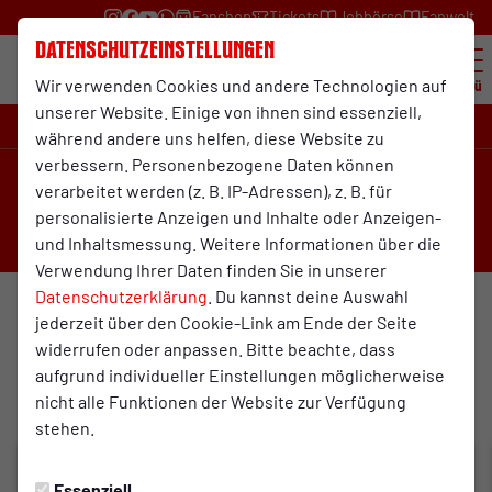
Fanshop
Tickets
Jobbörse
Fanwelt
Datenschutzeinstellungen
Wir verwenden Cookies und andere Technologien auf
Menü
unserer Website. Einige von ihnen sind essenziell,
Regionalliga-West , 28. Spieltag
während andere uns helfen, diese Website zu
verbessern. Personenbezogene Daten können
2:0
verarbeitet werden (z. B. IP-Adressen), z. B. für
personalisierte Anzeigen und Inhalte oder Anzeigen-
(1:0)
Rot-Weiß Oberhausen
S.C. Fortuna Köln e.V.
und Inhaltsmessung. Weitere Informationen über die
1. Mannschaft
1. Mannschaft
Verwendung Ihrer Daten finden Sie in unserer
Datenschutzerklärung
. Du kannst deine Auswahl
jederzeit über den Cookie-Link am Ende der Seite
Übersicht
Livestream
Liveticker
widerrufen oder anpassen. Bitte beachte, dass
aufgrund individueller Einstellungen möglicherweise
Fotostrecke
nicht alle Funktionen der Website zur Verfügung
von Lothar Malyga
stehen.
Essenziell