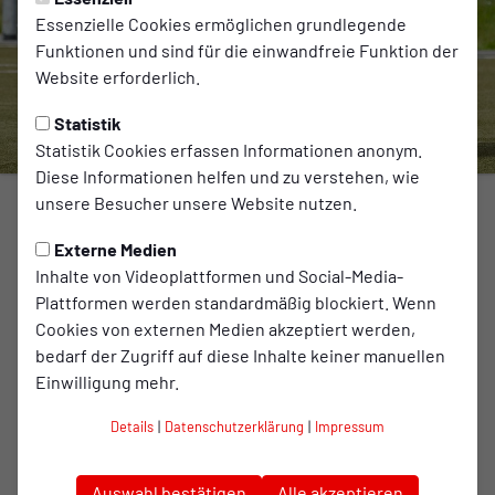
Essenzielle Cookies ermöglichen grundlegende
Funktionen und sind für die einwandfreie Funktion der
Website erforderlich.
Statistik
Statistik Cookies erfassen Informationen anonym.
Diese Informationen helfen und zu verstehen, wie
unsere Besucher unsere Website nutzen.
RWO II
RWO II trifft auf Arminia
Externe Medien
Inhalte von Videoplattformen und Social-Media-
Klosterhardt
Plattformen werden standardmäßig blockiert. Wenn
Cookies von externen Medien akzeptiert werden,
Für RWO II steht am Sonntag gegen Arminia Klosterhardt
bedarf der Zugriff auf diese Inhalte keiner manuellen
das letzte Heimspiel des Jahres an.
Einwilligung mehr.
zum Artikel
Details
|
Datenschutzerklärung
|
Impressum
Spielort
Auswahl bestätigen
Alle akzeptieren