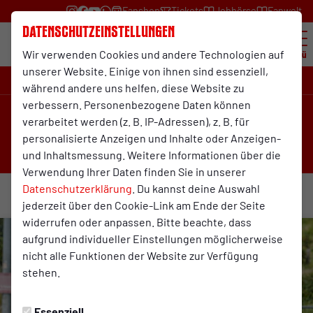
Fanshop
Tickets
Jobbörse
Fanwelt
Datenschutzeinstellungen
Wir verwenden Cookies und andere Technologien auf
Menü
unserer Website. Einige von ihnen sind essenziell,
Kreisliga A , 16. Spieltag
während andere uns helfen, diese Website zu
verbessern. Personenbezogene Daten können
2:4
verarbeitet werden (z. B. IP-Adressen), z. B. für
personalisierte Anzeigen und Inhalte oder Anzeigen-
(1:2)
Rot-Weiß Oberhausen
DJK Arminia Klosterhardt
und Inhaltsmessung. Weitere Informationen über die
RWO II
2. Mannschaft
Verwendung Ihrer Daten finden Sie in unserer
Datenschutzerklärung
. Du kannst deine Auswahl
jederzeit über den Cookie-Link am Ende der Seite
widerrufen oder anpassen. Bitte beachte, dass
aufgrund individueller Einstellungen möglicherweise
nicht alle Funktionen der Website zur Verfügung
stehen.
Essenziell