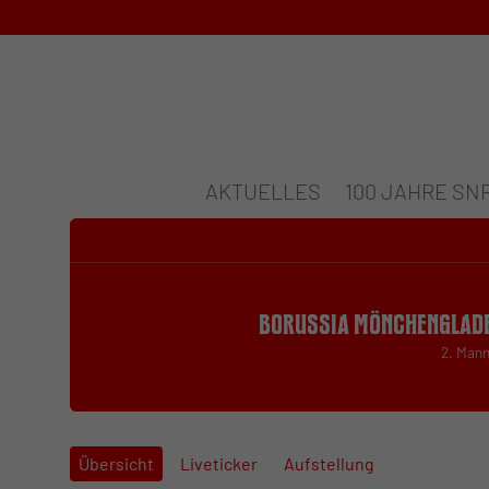
AKTUELLES
100 JAHRE SN
Borussia Mönchenglad
2. Man
Übersicht
Liveticker
Aufstellung