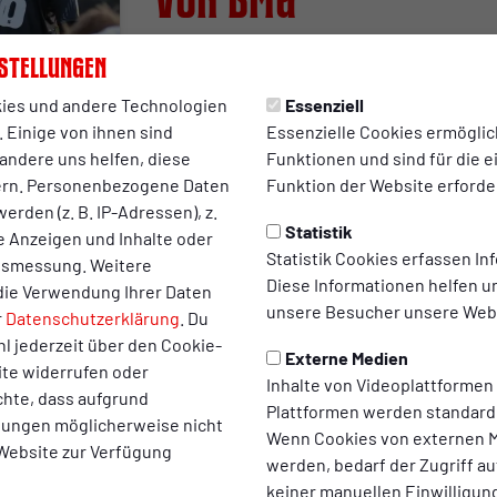
von BMG
Die Stimmen nach dem Auswärtssieg über d
stellungen
von Borussia Mönchengladbach.
ies und andere Technologien
Essenziell
zum Artikel
 Einige von ihnen sind
Essenzielle Cookies ermögli
andere uns helfen, diese
Funktionen und sind für die 
ern. Personenbezogene Daten
Funktion der Website erforder
erden (z. B. IP-Adressen), z.
Statistik
te Anzeigen und Inhalte oder
Statistik Cookies erfassen I
ltsmessung. Weitere
Diese Informationen helfen u
PROFIS
die Verwendung Ihrer Daten
unsere Besucher unsere Webs
r
Datenschutzerklärung
. Du
Topspiel in Gladbac
l jederzeit über den Cookie-
Externe Medien
ite widerrufen oder
RWO trifft als Fünf
Inhalte von Videoplattformen
chte, dass aufgrund
Plattformen werden standard
llungen möglicherweise nicht
auf den Dritten
Wenn Cookies von externen M
 Website zur Verfügung
werden, bedarf der Zugriff au
Der Vorbericht zum Auswärtsspiel bei der U
keiner manuellen Einwilligun