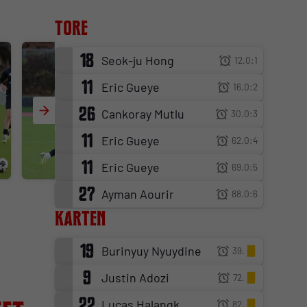
Tore
18
Seok-ju Hong
12.
0:1
11
Eric Gueye
16.
0:2
26
Cankoray Mutlu
30.
0:3
11
Eric Gueye
62.
0:4
11
Eric Gueye
69.
0:5
27
Ayman Aourir
88.
0:6
Karten
19
Burinyuy Nyuydine
39.
9
Justin Adozi
72.
22
Lucas Halangk
82.