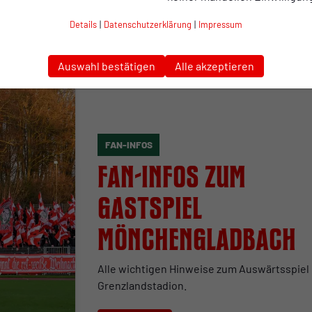
Borussia Mönchengladbach.
Details
|
Datenschutzerklärung
|
Impressum
zum Artikel
Auswahl bestätigen
Alle akzeptieren
FAN-INFOS
Fan-Infos zum
Gastspiel
Mönchengladbach
Alle wichtigen Hinweise zum Auswärtsspiel
Grenzlandstadion.