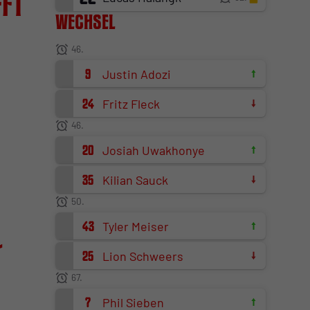
fft
Wechsel
46.
9
Justin Adozi
24
Fritz Fleck
46.
20
Josiah Uwakhonye
35
Kilian Sauck
50.
43
Tyler Meiser
-
25
Lion Schweers
67.
7
Phil Sieben