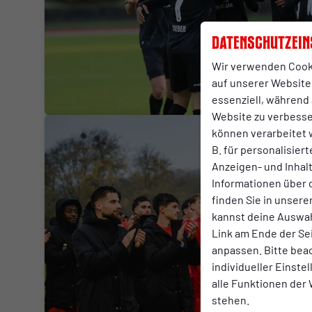
Datenschutzein
Wir verwenden Cook
auf unserer Website.
essenziell, während 
Website zu verbess
können verarbeitet w
B. für personalisier
Anzeigen- und Inha
Informationen über 
finden Sie in unsere
kannst deine Auswah
Link am Ende der Se
anpassen. Bitte bea
individueller Einste
alle Funktionen der
stehen.