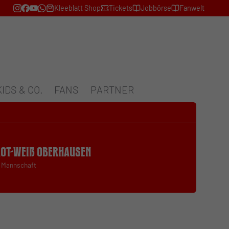
Kleeblatt Shop
Tickets
Jobbörse
Fanwelt
KIDS & CO.
FANS
PARTNER
Rot-Weiß Oberhausen
. Mannschaft