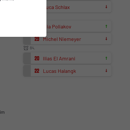
21
Luca Schlax
75.
23
Illia Poliakov
29
Michel Niemeyer
84.
20
Ilias El Amrani
22
Lucas Halangk
 im