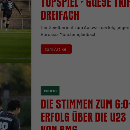
Topspiel - Gueye tri
dreifach
Der Spielbericht zum Auswärtserfolg gegen
Borussia Mönchengladbach.
zum Artikel
PROFIS
Die Stimmen zum 6:0
Erfolg über die U23