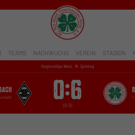
R
TEAMS
NACHWUCHS
VEREIN
STADION
Regionalliga-West , 16. Spieltag
0:6
bach
nschaft
1
(0:3)