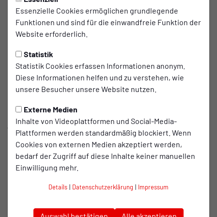
Essenzielle Cookies ermöglichen grundlegende
Jahresabschluss zum Spiel in
Funktionen und sind für die einwandfreie Funktion der
Mönchengladbach
Website erforderlich.
Statistik
Beim Jahresabschluss im Kalenderjahr 2024
Statistik Cookies erfassen Informationen anonym.
absolviert Rot-Weiß Oberhausen am zweiten
Diese Informationen helfen und zu verstehen, wie
Dezember-Wochenende bei der U23 von Borussia
unsere Besucher unsere Website nutzen.
Mönchengladbach sein letztes Spiel in diesem
Jahr. Nebenbei rückt auch das Ende des 120-
Externe Medien
Inhalte von Videoplattformen und Social-Media-
jährigen Jubiläumsjahr immer näher, welches
Plattformen werden standardmäßig blockiert. Wenn
bekannterweise mit dem 18. Dezember gipfelt.
Cookies von externen Medien akzeptiert werden,
bedarf der Zugriff auf diese Inhalte keiner manuellen
Im Laufe diesen Jahres konntet ihr an den
Einwilligung mehr.
unterschiedlichsten Kampagnen teilnehmen und Euch in
Details
|
Datenschutzerklärung
|
Impressum
die spannende 120-jährige Vereinsgeschichte
zurückversetzen lassen. Beim letzten Spiel im 120-jährigen
Jubiläumsjahr möchte sich der Verein für die großartige
Auswahl bestätigen
Alle akzeptieren