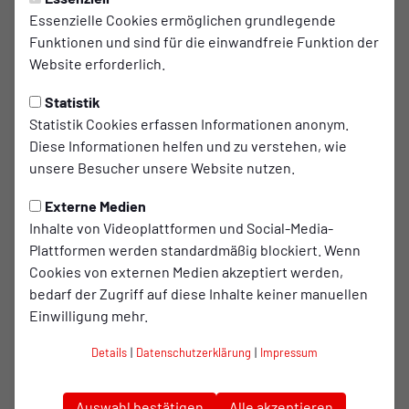
DIE ROT-WEISSE ADER
Freitag, 03.07.2026 16:08 Uhr
Essenzielle Cookies ermöglichen grundlegende
Funktionen und sind für die einwandfreie Funktion der
Der 1904-Youth Pass – Deine
Website erforderlich.
Karte für Rot-Weiß Oberhausen
Statistik
Mit deinem 1904-Youth Pass kannst du das ganze
Statistik Cookies erfassen Informationen anonym.
Jahr über spannende Workshops, Aktionen und
Diese Informationen helfen und zu verstehen, wie
unsere Besucher unsere Website nutzen.
Veranstaltungen erleben – allein oder gemeinsam
mit deinen Freundinnen, Freunden und deinem
Externe Medien
Team. Auch mit der MyCardOberhausen.
Inhalte von Videoplattformen und Social-Media-
Plattformen werden standardmäßig blockiert. Wenn
Cookies von externen Medien akzeptiert werden,
Entdecke neue Themen, lerne andere Jugendliche kennen
bedarf der Zugriff auf diese Inhalte keiner manuellen
und sammle wertvolle Erfahrungen. Freue dich auf
Einwilligung mehr.
abwechslungsreiche Workshops rund um Selbststärkung,
Selbstbehauptung, Sicherheit, Teamgeist und persönliche
Details
|
Datenschutzerklärung
|
Impressum
Entwicklung.
Das Highlight: Deine Dauerkarte für alle Heimspiele
Auswahl bestätigen
Alle akzeptieren