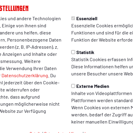
stellungen
die Rot-Weiße Ader in unterschiedlichen Bereichen. Unterstütz
ies und andere Technologien
Essenziell
 Tafel Oberhausen
,
Förderschulen
, soziale Einrichtungen sowie 
 Einige von ihnen sind
Essenzielle Cookies ermögli
 enger strategischer Partner ist dabei
KiJuTe – Kinder, Jugend u
andere uns helfen, diese
Funktionen und sind für die 
lhabeprojekte umgesetzt werden.
ern. Personenbezogene Daten
Funktion der Website erforder
erden (z. B. IP-Adressen), z.
eses Engagement ist der
1904-Youth-Pass
. Das Projekt ermöglic
Statistik
te Anzeigen und Inhalte oder
ungs- und Sportangeboten und schafft gleichzeitig neue Möglichk
Statistik Cookies erfassen I
ltsmessung. Weitere
t stellvertretend für den Anspruch der Rot-Weißen Ader, sozial
Diese Informationen helfen u
die Verwendung Ihrer Daten
s zu verknüpfen.
unsere Besucher unsere Webs
r
Datenschutzerklärung
. Du
l jederzeit über den Cookie-
die Rot-Weiße Ader auf vier zentrale Handlungsfelder: die Förde
Externe Medien
ite widerrufen oder
ern und Jugendlichen, Vielfalt und gesellschaftliche Teilhabe
Inhalte von Videoplattformen
chte, dass aufgrund
len Umgang mit Natur und Umwelt.
Plattformen werden standard
llungen möglicherweise nicht
Wenn Cookies von externen M
n die Vereinsgründung ausdrücklich als Startpunkt für weiteres
 Website zur Verfügung
werden, bedarf der Zugriff au
en, neue Partner gewonnen und bestehende Kooperationen ausgeb
keiner manuellen Einwilligun
Weiß Oberhausen kontinuierlich zu erweitern und nachhaltige Un