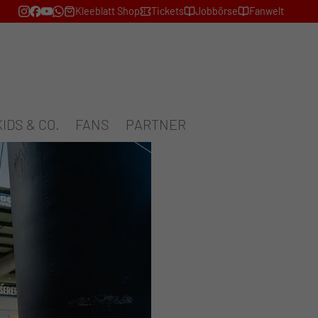
Kleeblatt Shop
Tickets
Jobbörse
Fanwelt
KIDS & CO.
FANS
PARTNER