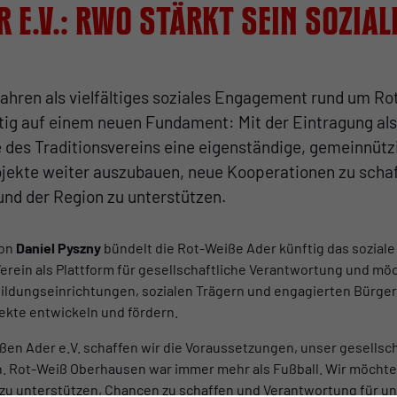
r e.V.: RWO stärkt sein sozial
ahren als vielfältiges soziales Engagement rund um R
ftig auf einem neuen Fundament: Mit der Eintragung al
ive des Traditionsvereins eine eigenständige, gemeinnüt
rojekte weiter auszubauen, neue Kooperationen zu sch
nd der Region zu unterstützen.
von
Daniel Pyszny
bündelt die Rot-Weiße Ader künftig das sozial
Verein als Plattform für gesellschaftliche Verantwortung und m
Bildungseinrichtungen, sozialen Trägern und engagierten Bürge
ekte entwickeln und fördern.
ßen Ader e.V. schaffen wir die Voraussetzungen, unser gesells
n. Rot-Weiß Oberhausen war immer mehr als Fußball. Wir möchten
zu unterstützen, Chancen zu schaffen und Verantwortung für u