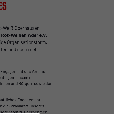
es
ot-Weiß Oberhausen
s
Rot-Weißen Ader e.V.
zige Organisationsform.
affen und noch mehr
e Engagement des Vereins.
öchte gemeinsam mit
rinnen und Bürgern sowie den
chaftliches Engagement
 die Strahlkraft unseres
nsere Stadt zu übernehmen“,