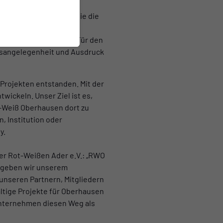
Unternehmen übernahm sie die
 gesellschaftlichen
eichen für Inklusion. Für den
nsangelegenheit und Ausdruck
Projekten entstanden. Mit der
wickeln. Unser Ziel ist es,
-Weiß Oberhausen dort zu
, Institution oder
y.
er Rot-Weißen Ader e.V.: „RWO
. geben wir unserem
unseren Partnern, Mitgliedern
tige Projekte für Oberhausen
 Unternehmen diesen Weg als