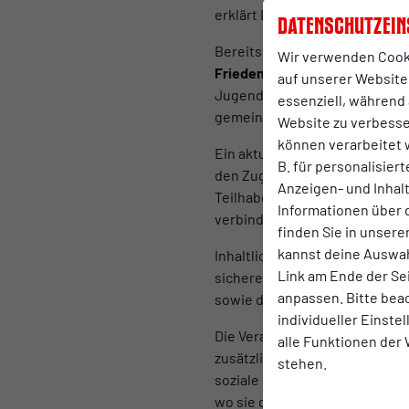
erklärt Daniel Pyszny.
Datenschutzein
Bereits heute engagiert sich 
Wir verwenden Cook
Friedensdorf Oberhausen
,
die
auf unserer Website.
Jugendliche und Familien. Ein
essenziell, während 
gemeinsam Bildungs- und Tei
Website zu verbess
können verarbeitet w
Ein aktuelles Beispiel für di
B. für personalisier
den Zugang zu Freizeit-, Bild
Anzeigen- und Inha
Teilhabe. Der Youth-Pass steh
Informationen über 
verbindenden Kraft des Sport
finden Sie in unsere
kannst deine Auswah
Inhaltlich konzentriert sich 
Link am Ende der Se
sicheren Aufwachsens von Kind
anpassen. Bitte bea
sowie den verantwortungsvol
individueller Einste
Die Verantwortlichen verstehe
alle Funktionen der
zusätzliche Projekte entsteh
stehen.
soziale Netzwerk rund um Rot-
wo sie gebraucht wird.