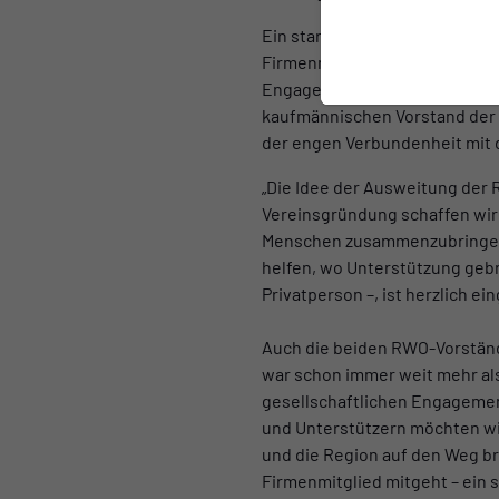
Ein starkes Zeichen setzte b
Firmenmitgliedschaft in der R
Engagement in Oberhausen. Dar
kaufmännischen Vorstand der
der engen Verbundenheit mit 
„Die Idee der Ausweitung der
Vereinsgründung schaffen wir 
Menschen zusammenzubringen, 
helfen, wo Unterstützung gebr
Privatperson –, ist herzlich ei
Auch die beiden RWO-Vorständ
war schon immer weit mehr als
gesellschaftlichen Engagement
und Unterstützern möchten w
und die Region auf den Weg br
Firmenmitglied mitgeht – ein s