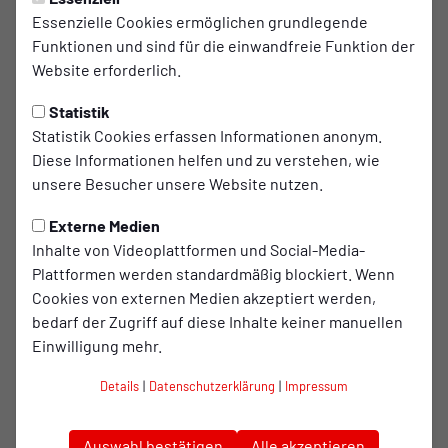
Essenzielle Cookies ermöglichen grundlegende
Starke Leistungen bei Ironman
Funktionen und sind für die einwandfreie Funktion der
70.3 Zell am See
Website erforderlich.
Statistik
Bei traumhafter Kulisse am Zeller See stellte sich
Statistik Cookies erfassen Informationen anonym.
das RWO Endurance Team mit zwei Athleten und
Diese Informationen helfen und zu verstehen, wie
einer Athletin der Herausforderung der
unsere Besucher unsere Website nutzen.
Mitteldistanz. Die anspruchsvolle Strecke bestand
aus 1,9 Kilometern Schwimmen, 90 Kilometern
Externe Medien
Inhalte von Videoplattformen und Social-Media-
Radfahren mit über 1000 Höhenmetern und einem
Plattformen werden standardmäßig blockiert. Wenn
abschließenden Halbmarathon.
Cookies von externen Medien akzeptiert werden,
bedarf der Zugriff auf diese Inhalte keiner manuellen
Für
Timo Schaffeld
entwickelte sich der Wettkampf nach
Einwilligung mehr.
einem guten Schwimmen zu einem weitgehend einsamen
Details
|
Datenschutzerklärung
|
Impressum
Rennen. Auf dem Rad konnte er seine Leistung konstant
durchziehen und machte im Halbmarathon trotz einer
Fußverletzung noch Plätze gut. Am Ende stoppte die Uhr
Auswahl bestätigen
Alle akzeptieren