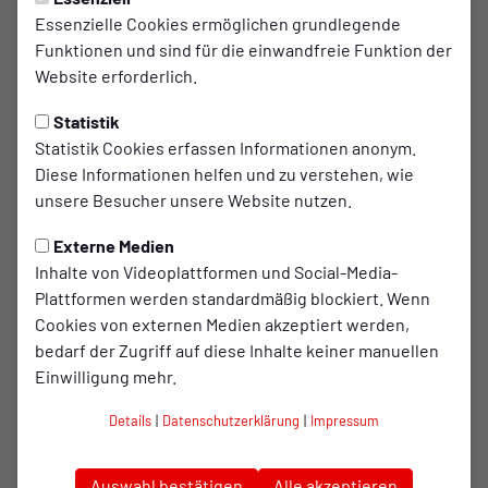
Essenzielle Cookies ermöglichen grundlegende
Aufsteiger stürmt an die
Funktionen und sind für die einwandfreie Funktion der
Tabellenspitze!
Website erforderlich.
Sensationeller Saisonauftakt in Gladbeck:
Statistik
Aufsteiger stürmt an die Tabellenspitze!
Statistik Cookies erfassen Informationen anonym.
Diese Informationen helfen und zu verstehen, wie
Aufsteiger stürmt an die Tabellenspitze. Was für
unsere Besucher unsere Website nutzen.
ein Einstand in der NRW-Liga! Beim Saisonauftakt
Externe Medien
in Gladbeck setzte das Team direkt ein dickes
Inhalte von Videoplattformen und Social-Media-
Ausrufezeichen und sicherte sich in der
Plattformen werden standardmäßig blockiert. Wenn
Gesamtwertung den souveränen Tagessieg.
Cookies von externen Medien akzeptiert werden,
bedarf der Zugriff auf diese Inhalte keiner manuellen
Einwilligung mehr.
Trotz der Rolle als Liganeuling zeigten die vier
Starter eine geschlossene Mannschaftsleistung,
Details
|
Datenschutzerklärung
|
Impressum
die am Ende mit dem obersten Podestplatz
belohnt wurde. Mit den Plätzen 3, 8, 9 und 18 in der
Auswahl bestätigen
Alle akzeptieren