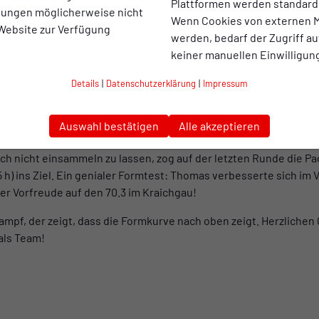
Plattformen werden standard
immen mit einigen Auseinandersetzungen im Wasser zu kämpfen
llungen möglicherweise nicht
Wenn Cookies von externen M
Laufrunde zwar ein kleines Tief, das er aber schnell überwand. 
 Website zur Verfügung
werden, bedarf der Zugriff au
zeit von 40:45 min ins Ziel und war mit seiner Gesamtzeit von 1:
keiner manuellen Einwilligun
h)
Details
|
Datenschutzerklärung
|
Impressum
eopren-Freigabe, überholte direkt beim Schwimmen 4–5 Athlete
uf der Radstrecke konnte er richtig Druck machen und sah, dass
oblemlosen Wechsel ging es in den Laufschuhen auf die Jagd, da
Auswahl bestätigen
Alle akzeptieren
onkurrenten sind, wurde einfach jeder gejagt. Auf der dritten R
sich nicht einsammeln zu lassen, zog auf der letzten Runde die 
 h) ins Ziel. Ein genialer Formtest: Thomas verbesserte sich im 
ler Vorfreude auf den 70.3 im Kraichgau!
pf, der zeigt, dass die Formkurve nach oben zeigt. Herzlichen
als Team!