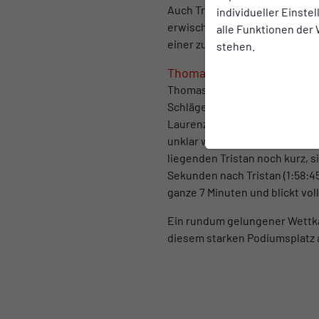
Auch Tristan hatte beim Schw
individueller Einste
erwischte ihn auf der zweiten 
alle Funktionen der
einer zufriedenstellenden Lauf
stehen.
Thomas (Platz 30 – 1:58:45 
Thomas profitierte von der N
Schlägereien an den Wenden. A
Laurenz verlor. Nach einem pr
unklar war, wer die direkten K
liegenden Tristan noch kurz, 
Sekunden nach Tristan (1:58:45
ganze 7 Minuten und blickt vol
Ein rundum gelungener Wettkam
diesem starken Podiumsplatz 