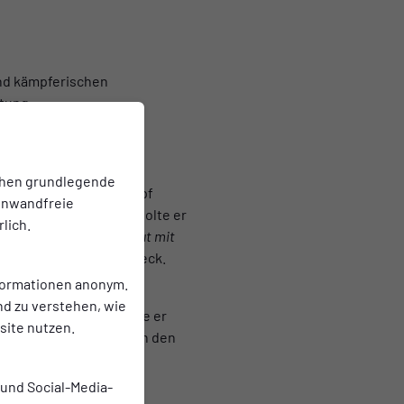
und kämpferischen
rtung.
chen grundlegende
igen Schlag vor den Kopf
einwandfreie
ntrollierten Radsplit holte er
lich.
ter. Sein Fazit: „
Erneut mit
n der NRW-Liga in Gladbeck.
nformationen anonym.
nd zu verstehen, wie
sch, auf dem Rad drehte er
ite nutzen.
te auch beim Laufen noch den
ücklich.
 und Social-Media-