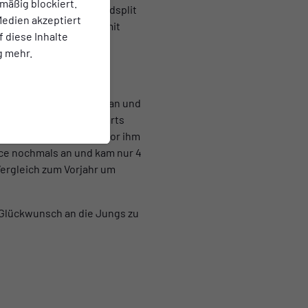
mäßig blockiert.
. Nach einem guten Radsplit
edien akzeptiert
Er brachte das Rennen mit
f diese Inhalte
58:41 h zufrieden.
g mehr.
n und entging so den
 er kaum Zeit auf Tristan und
 wegen des Rolling Starts
unde motivierte er den vor ihm
Pace nochmals an und kam nur 4
Vergleich zum Vorjahr um
 Glückwunsch an die Jungs zu