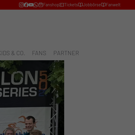
Fanshop
Tickets
Jobbörse
Fanwelt
KIDS & CO.
FANS
PARTNER