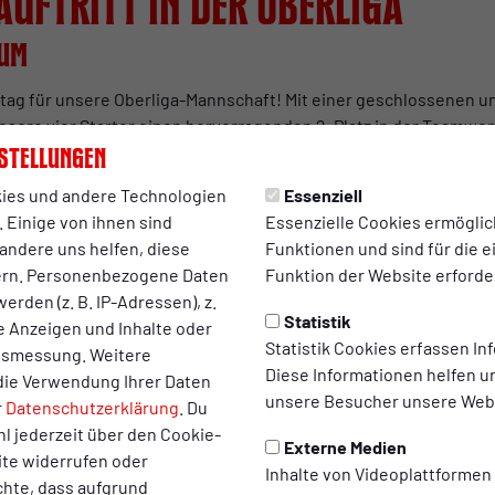
uftritt in der Oberliga
ium
ntag für unsere Oberliga-Mannschaft! Mit einer geschlossenen 
nsere vier Starter einen hervorragenden 2. Platz in der Teamwe
stellungen
ücke unserer Athleten im Detail
ies und andere Technologien
Essenziell
 Einige von ihnen sind
Essenzielle Cookies ermögli
Start und musste im Wasser nach nur wenigen Metern einen heft
andere uns helfen, diese
Funktionen und sind für die 
 kostete. Davon ließ er sich jedoch nicht beirren: Nach einem ko
ern. Personenbezogene Daten
Funktion der Website erforder
einmal alles aus sich heraus und finishte als sensationeller Zwei
erden (z. B. IP-Adressen), z.
 großartig! So darf es gerne weitergehen.
“ Tyler nach dem Start i
Statistik
te Anzeigen und Inhalte oder
Statistik Cookies erfassen I
ltsmessung. Weitere
)
Diese Informationen helfen u
die Verwendung Ihrer Daten
mmen durch den Rolling Start zwar chaotisch und komplett hekti
unsere Besucher unsere Webs
r
Datenschutzerklärung
. Du
rdentlich Druck auf den Pedalen machte er Plätze gut und sammel
l jederzeit über den Cookie-
n ein. Mit seiner starken Endzeit von 1:54:11 h ist er absolut gl
Externe Medien
ite widerrufen oder
Inhalte von Videoplattformen
chte, dass aufgrund