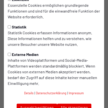
Essenzielle Cookies ermöglichen grundlegende
Verbandsliga Mitte: Platz vier
Funktionen und sind für die einwandfreie Funktion der
in Hagen
Website erforderlich.
Verbandsliga Mitte: Starker Auftakt mit Platz
Statistik
vier in Hagen
Statistik Cookies erfassen Informationen anonym.
Diese Informationen helfen und zu verstehen, wie
Mit einem vierten Platz ist das Team beim ersten Rennen
unsere Besucher unsere Website nutzen.
der Verbandsliga Mitte in die Triathlonsaison gestartet. Der
Wettkampf in Hagen stand allerdings unter besonderen
Externe Medien
Vorzeichen: Aufgrund von Gewitter, starkem Regen und
Inhalte von Videoplattformen und Social-Media-
teilweise überfluteter Radstrecke entschieden die
Plattformen werden standardmäßig blockiert. Wenn
Kampfrichter kurzfristig, den Radpart aus
Cookies von externen Medien akzeptiert werden,
Sicherheitsgründen zu streichen. Statt eines Triathlons
bedarf der Zugriff auf diese Inhalte keiner manuellen
wurde somit ein Swim & Run ausgetragen.
Einwilligung mehr.
Tristan Spitz Leal (Platz 5)
Details
|
Datenschutzerklärung
|
Impressum
Besonders stark präsentierte sich Tristan, der nach einem
sehr guten Schwimmen zunächst als zweiter aus dem
Auswahl bestätigen
Alle akzeptieren