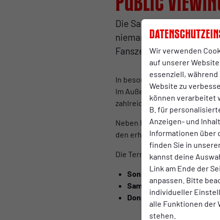
Public Viewin
Die Saisonpause steht vo
Datenschutzein
niemand auskommen. Währ
Fanszene zum gemeinsame
Wir verwenden Cook
auf unserer Website.
essenziell, während 
In besonderer Atmosphäre kön
Website zu verbess
Im Außenbereich sorgt eine g
können verarbeitet w
zahlreiche TV-Bildschirme bes
B. für personalisier
Anzeigen- und Inha
Neben Fußball und Gemeinscha
Informationen über 
den erhältlichen Verzehrkarten 
finden Sie in unsere
Die Termine der deutschen Vo
kannst deine Auswah
Link am Ende der Se
Sonntag, 14. Juni, 19:00 Uh
anpassen. Bitte bea
Samstag, 20. Juni, 22:00 U
individueller Einste
Donnerstag, 25. Juni, 22:0
alle Funktionen der
stehen.