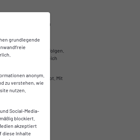
 in diesem Sommer
am mit der aktiven
chen grundlegende
einwandfreie
nschaft gemeinsam verfolgen.
lich.
, während im Innenbereich
nformationen anonym.
es Verpflegungsangebot. Mit
nd zu verstehen, wie
ite nutzen.
 und Social-Media-
mäßig blockiert.
edien akzeptiert
f diese Inhalte