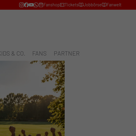
Fanshop
Tickets
Jobbörse
Fanwelt
KIDS & CO.
FANS
PARTNER