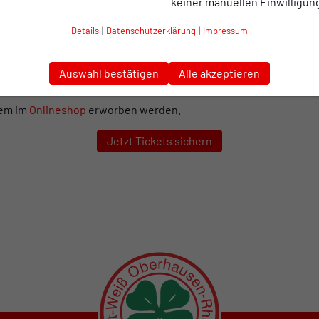
keiner manuellen Einwilligun
ro pro Vorrundenspiel
. Wer bei allen drei Partien dabei sein mö
Details
|
Datenschutzerklärung
|
Impressum
den Vorrundenspielen jeweils vier Stunden vor Anpfiff, vor dem 
Auswahl bestätigen
Alle akzeptieren
uem im
Onlineshop
erworben werden.
Jetzt Tickets sichern