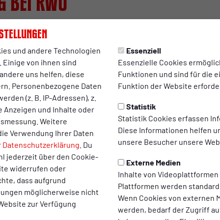
g bei RWO
r der Tür – doch ganz ohne Rot-Weiß Oberhausen muss
stellungen
end der Fußball-Weltmeisterschaft lädt RWO gemeins
n Rudelgucken in den VIP-Bereich ein.
ies und andere Technologien
Essenziell
 Einige von ihnen sind
Essenzielle Cookies ermögli
andere uns helfen, diese
Funktionen und sind für die 
nen alle Fans die Vorrundenspiele der deutschen Nationalman
ern. Personenbezogene Daten
Funktion der Website erforder
roße LED-Wand im Biergarten für echtes Public-Viewing-Feeling
erden (z. B. IP-Adressen), z.
te Sicht auf das Spielgeschehen garantieren.
Statistik
te Anzeigen und Inhalte oder
Statistik Cookies erfassen I
ltsmessung. Weitere
ft erwartet die Besucherinnen und Besucher auch ein passend
Diese Informationen helfen u
die Verwendung Ihrer Daten
sind Eintritt, ein Getränk sowie ein Gericht bereits inklusive.
unsere Besucher unsere Webs
r
Datenschutzerklärung
. Du
rrundenspiele im Überblick:
l jederzeit über den Cookie-
Externe Medien
ite widerrufen oder
r:
Deutschland – Curaçao
Inhalte von Videoplattformen
chte, dass aufgrund
hr:
Deutschland – Elfenbeinküste
Plattformen werden standard
llungen möglicherweise nicht
0 Uhr:
Deutschland – Ecuador
Wenn Cookies von externen M
 Website zur Verfügung
werden, bedarf der Zugriff au