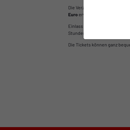
Die Verzehrkarten kosten
7 Eu
Euro
erwerben.
Einlass ist bei den ersten bei
Stunden vor Spielbeginn.
Die Tickets können ganz beq