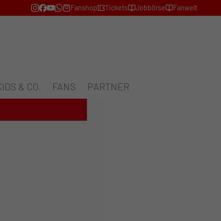
Fanshop
Tickets
Jobbörse
Fanwelt
KIDS & CO.
FANS
PARTNER