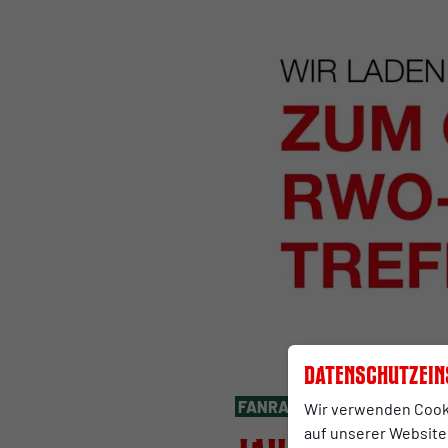
Datenschutzein
FANRAT
Mittwoch, 12.11.2025 1
Wir verwenden Cook
auf unserer Website.