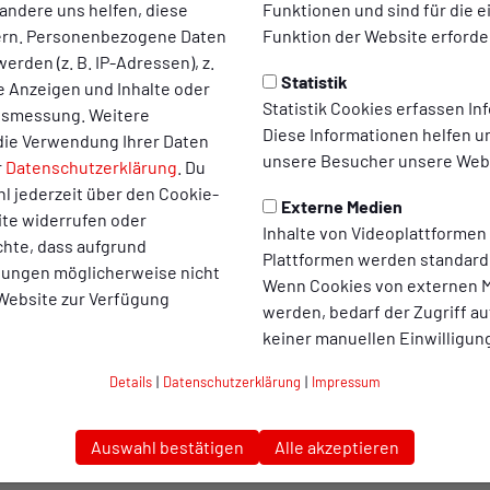
uss mit dem RWO-Fanrat
andere uns helfen, diese
Funktionen und sind für die 
ern. Personenbezogene Daten
Funktion der Website erforder
soweit: Interessierte Personen rund um unseren glorreichen Ro
erden (z. B. IP-Adressen), z.
esitzer bis zum letzten Platz und wohnten dadurch dem ersten 
Statistik
te Anzeigen und Inhalte oder
zu philosophieren und zukünftige Unternehmungen anzustoßen. 
Statistik Cookies erfassen I
ltsmessung. Weitere
 konnten alle Anwesenden noch Einblicke in das fast 100-jähri
Diese Informationen helfen u
die Verwendung Ihrer Daten
dion der Welt von einer vollkommen anderen Seite erleben.
unsere Besucher unsere Webs
r
Datenschutzerklärung
. Du
l jederzeit über den Cookie-
 lädt der RWO-Fanrat daher am
Mittwoch, den 26. November um 
Externe Medien
ite widerrufen oder
welchem wieder spannende Themen in den Fokus geraten.
Inhalte von Videoplattformen
chte, dass aufgrund
Plattformen werden standard
eben einer Vielzahl von Personen aus dem RWO-Fanrat, ebenfall
llungen möglicherweise nicht
Wenn Cookies von externen M
aniel Pyszny, der sich seit einigen Monaten um die unterschiedli
 Website zur Verfügung
werden, bedarf der Zugriff au
allem die tolle Kooperation mit dem Friedensdorf zu nennen - st
keiner manuellen Einwilligun
Details
|
Datenschutzerklärung
|
Impressum
spannenden Austausch mit Kaltgetränken in einer gewohnt ang
Auswahl bestätigen
Alle akzeptieren