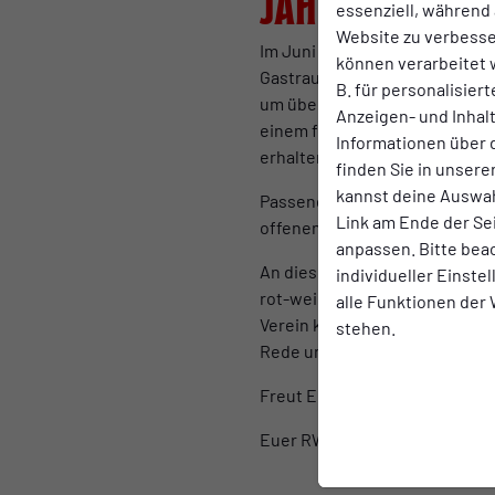
Jahresabschl
essenziell, während 
Website zu verbess
Im Juni diesen Jahres war es 
können verarbeitet w
Gastraum unserer Fankneipen-B
B. für personalisier
um über vergangene Aktionen 
Anzeigen- und Inha
einem fantastischen Austausch
Informationen über 
erhalten und das schönste Sta
finden Sie in unsere
kannst deine Auswah
Passend zum Jahresabschluss
Link am Ende der Se
offenen Fantreffen ein, bei 
anpassen. Bitte bea
An diesem Tag erwartet Euch n
individueller Einste
rot-weißen Geschäftsstelle. D
alle Funktionen der
Verein kümmert - hier sei vor 
stehen.
Rede und Antwort.
Freut Euch daher auf einen 
Euer RWO-Fanrat