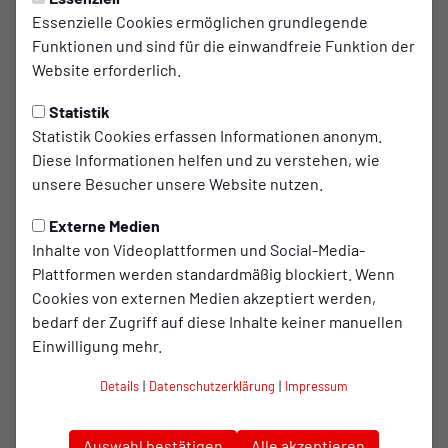
FANSHOP
Freitag, 03.07.2026 10:48 Uhr
Essenzielle Cookies ermöglichen grundlegende
Funktionen und sind für die einwandfreie Funktion der
Neues Team im Kleeblattshop -
Website erforderlich.
Ein Herzensprojekt für RWO
Statistik
Der Kleeblattshop schlägt ein neues Kapitel auf
Statistik Cookies erfassen Informationen anonym.
und freut sich auf den Besuch der Fans!
Diese Informationen helfen und zu verstehen, wie
unsere Besucher unsere Website nutzen.
Aus dem RWO-Fanshop wird zukünftig der Kleeblattshop.
Externe Medien
Ein Name, der durch das Kleeblatt die Verbundenheit zu
Inhalte von Videoplattformen und Social-Media-
Rot-Weiß Oberhausen und den RWO-Fans stärker zum
Plattformen werden standardmäßig blockiert. Wenn
Ausdruck bringt. Die neue Ära des Kleeblattshops wird
Cookies von externen Medien akzeptiert werden,
darüber hinaus mit einer größeren Verkaufsfläche,
bedarf der Zugriff auf diese Inhalte keiner manuellen
erweiterten Öffnungszeiten sowie einer modernen und
Einwilligung mehr.
professionellen Produktpalette inklusive einer eigenen
Streetwear-Kollektion für die Zukunft abgerundet. Doch
Details
|
Datenschutzerklärung
|
Impressum
hinter all diesen Veränderungen steht vor allem eines:
Menschen mit echter Leidenschaft für Rot-Weiß
Auswahl bestätigen
Alle akzeptieren