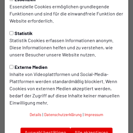
Essenzielle Cookies ermöglichen grundlegende
Alles oder nichts!
Funktionen und sind für die einwandfreie Funktion der
Website erforderlich.
Alles oder nichts: Handballer kämpfen ums
Überleben in der Liga!
Statistik
Statistik Cookies erfassen Informationen anonym.
Diese Informationen helfen und zu verstehen, wie
Für die Handballabteilung steht am kommenden Samstag,
unsere Besucher unsere Website nutzen.
dem 8. Februar, ein echtes Endspiel bevor. Um 18:30 Uhr
empfangen die RWO-Handballer in der heimischen Willi-
Externe Medien
Jürissen-Halle die zweite Mannschaft des MTV Rheinwacht
Inhalte von Videoplattformen und Social-Media-
Dinslaken. Es ist die vielleicht letzte Chance, den
Plattformen werden standardmäßig blockiert. Wenn
Klassenerhalt in dieser Saison noch realistisch in
Cookies von externen Medien akzeptiert werden,
Reichweite zu halten.
bedarf der Zugriff auf diese Inhalte keiner manuellen
Einwilligung mehr.
Mit dem 14. und letzten Tabellenplatz befinden sich die
RWO-Handballer in einer äußerst schwierigen
Details
|
Datenschutzerklärung
|
Impressum
Ausgangsposition. Die Gäste aus Dinslaken stehen auf
Rang 11 und haben sich bisher als schwieriger Gegner
erwiesen. Doch gerade auf heimischem Boden möchten
Auswahl bestätigen
Alle akzeptieren