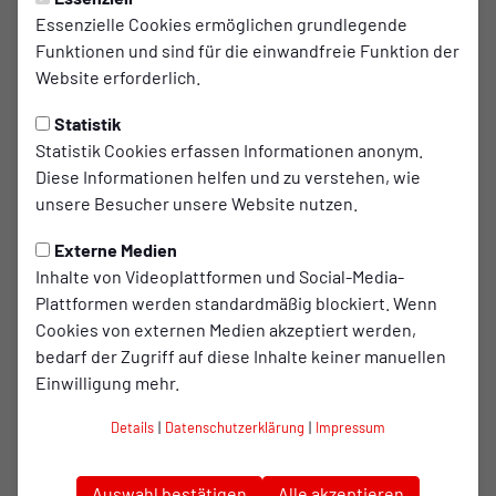
HANDBALL
Freitag, 08.05.2026 09:09 Uhr
Essenzielle Cookies ermöglichen grundlegende
Funktionen und sind für die einwandfreie Funktion der
Handballer haben letztes
Website erforderlich.
Heimspiel vor der Brust
Statistik
Endspurt für die Handballer von Rot-Weiß
Statistik Cookies erfassen Informationen anonym.
Oberhausen! Als Tabellenführer gehen die Rot-
Diese Informationen helfen und zu verstehen, wie
unsere Besucher unsere Website nutzen.
Weißen in die letzten zwei Ligaspiele. Den Anfang
macht das Heimspiel gegen den SV Neukirchen am
Externe Medien
Samstag
(9. Mai, 17:30 Uhr)
in der Willy-Jürissen-
Inhalte von Videoplattformen und Social-Media-
Halle.
Plattformen werden standardmäßig blockiert. Wenn
Cookies von externen Medien akzeptiert werden,
bedarf der Zugriff auf diese Inhalte keiner manuellen
Nach den Siegen in den Spitzenspielen gegen TB
Einwilligung mehr.
Oberhausen und den Alstadener TuS bezwangen die Rot-
Weißen zuletzt auch die HSG Wesel (35:28) und den TV
Details
|
Datenschutzerklärung
|
Impressum
Issum (34:22) klar. Somit kann RWO mit breiter Brust in die
letzten beiden Spiele gehen, freut sich aber umso mehr auf
Auswahl bestätigen
Alle akzeptieren