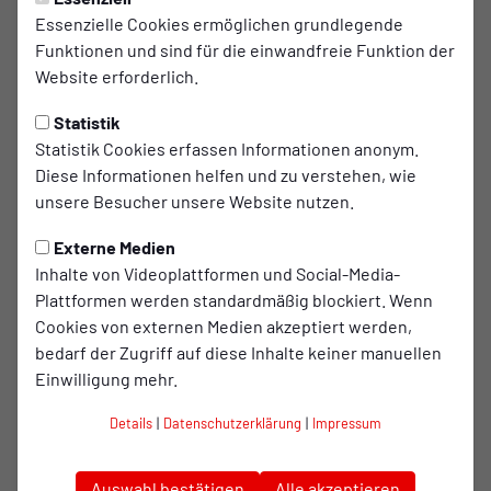
JUNIOREN
Freitag, 14.11.2025 12:46 Uhr
|
Julian Scharf
Essenzielle Cookies ermöglichen grundlegende
Funktionen und sind für die einwandfreie Funktion der
U15 will den Lauf fortsetzen,
Website erforderlich.
U17 trifft auf Viktoria Köln
Statistik
Auch bei den
Juniorenteams
steht am
Statistik Cookies erfassen Informationen anonym.
Wochenende der nächste Spieltag auf dem
Diese Informationen helfen und zu verstehen, wie
unsere Besucher unsere Website nutzen.
Programm – nur die U19 bestreitet ein Testspiel.
Externe Medien
U19
Inhalte von Videoplattformen und Social-Media-
Für das Team von Mike Terranova steht das nächste
Plattformen werden standardmäßig blockiert. Wenn
Testspiel an. Am
Samstag (15. November)
trifft die U19 auf
Cookies von externen Medien akzeptiert werden,
Bayer 04 Leverkusen
. Nach dem 2:2-Unentschieden im
bedarf der Zugriff auf diese Inhalte keiner manuellen
letzten Testspiel gegen Viktoria Köln bietet sich nun die
Einwilligung mehr.
nächste Gelegenheit, sich gegen ein Top-Team zu
Details
|
Datenschutzerklärung
|
Impressum
beweisen. Anpfiff ist um
12 Uhr
auf dem Rasenplatz an der
Otto-Bayer-Straße 2
.
Auswahl bestätigen
Alle akzeptieren