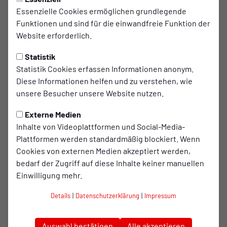
Essenzielle Cookies ermöglichen grundlegende
U16 punktet gegen Kleve nach
Funktionen und sind für die einwandfreie Funktion der
Rückstand
Website erforderlich.
Statistik
Die
U16
von Rot-Weiß Oberhausen trennte sich im
Statistik Cookies erfassen Informationen anonym.
Heimspiel mit einem verdienten 1:1 vom
1. FC
Diese Informationen helfen und zu verstehen, wie
Kleve U17
. Die Anfangsphase gestaltete sich
unsere Besucher unsere Website nutzen.
schwierig, da Kleve sehr gut auf RWO vorbereitet
war und früh Druck ausübte. Nach etwa 20
Externe Medien
Inhalte von Videoplattformen und Social-Media-
Minuten fand RWO besser ins Spiel und erspielte
Plattformen werden standardmäßig blockiert. Wenn
sich erste Halbchancen.
Cookies von externen Medien akzeptiert werden,
bedarf der Zugriff auf diese Inhalte keiner manuellen
Die zweite Halbzeit begann jedoch unglücklich: Trotz klarer
Einwilligung mehr.
Abseitsstellung geriet RWO mit 0:1 in Rückstand. Die
Details
|
Datenschutzerklärung
|
Impressum
sofortigen Wechsel – Tristan Bartsch, Liam Störmann und
Elia Bedrina – brachten unmittelbar neuen Schwung. Direkt
im ersten Angriff nach dem Gegentor gelang der
Auswahl bestätigen
Alle akzeptieren